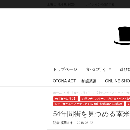
土曜日, 8月 8, 2026
サインイン/登録する
三
トップページ
食べに行く
遊び
重
県
OTONA ACT 地域課題
ONLINE SHO
に
暮
ホーム
01【食べに行く】
01ランチ・スイーツ・カ
ら
01【食べに行く】
01ランチ・スイーツ・カフェ・パン・女
す
レディオキューブ ゲツモク！(4/4)出演の記者さんの記事
レ
・
54年間街を見つめる南
旅
す
記者
福田ミキ
-
2018-08-22
る