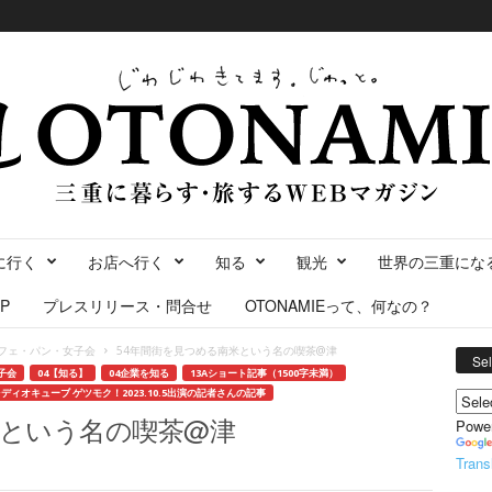
に行く
お店へ行く
知る
観光
世界の三重にな
P
プレスリリース・問合せ
OTONAMIEって、何なの？
フェ・パン・女子会
54年間街を見つめる南米という名の喫茶@津
Se
子会
04【知る】
04企業を知る
13Aショート記事（1500字未満）
ディオキューブ ゲツモク！2023.10.5出演の記者さんの記事
米という名の喫茶@津
Powe
Trans