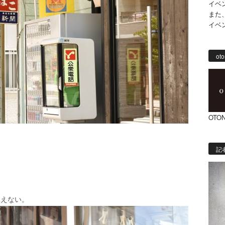
イベ
また
イベ
oto
OTON
記
見えない。