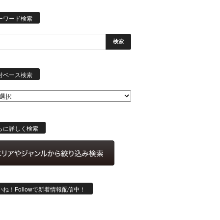
ーワード検索
日
付
付ベース検索
ベ
ー
ス
検
索
らに詳しく検索
いね！Followで新着情報配信中！