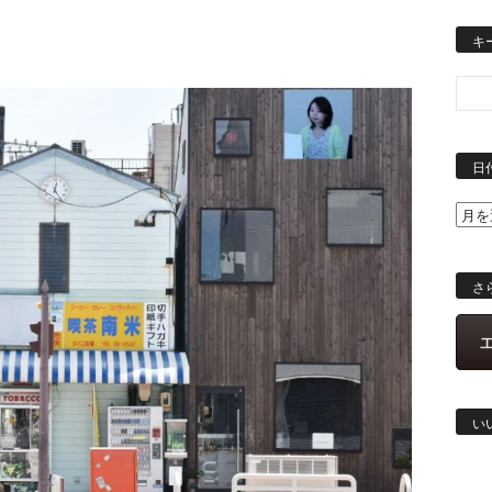
キ
日
さ
い