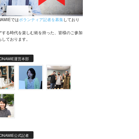
NAMIEでは
ボランティア記者を募集
しており
。
アする時代を楽しむ術を持った、皆様のご参加
ちしております。
ONAMIE運営本部
ONAMIE公式記者