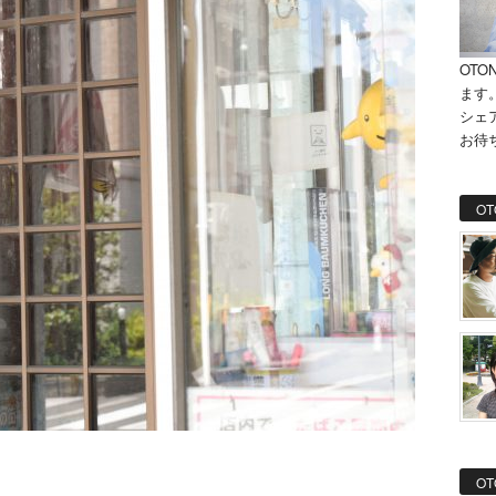
OTO
ます
シェ
お待
OT
OT