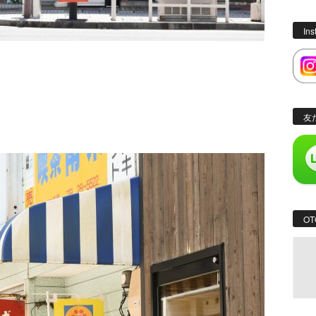
In
友
OT