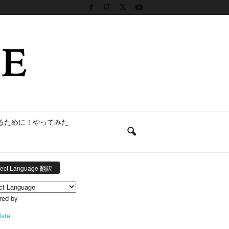
るために！やってみた
lect Language 翻訳
red by
late