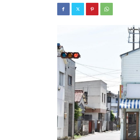
W
E
B
マ
ガ
ジ
ン
-
O
T
O
N
A
M
I
E
（
オ
ト
ナ
ミ