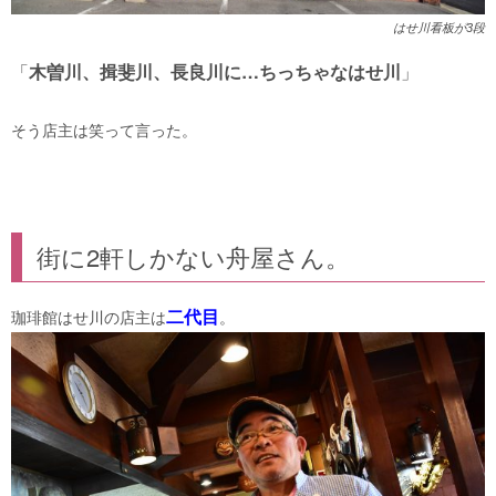
はせ川看板が3段
「
木曽川、揖斐川、長良川に…ちっちゃなはせ川
」
そう店主は笑って言った。
街に2軒しかない舟屋さん。
二代目
珈琲館はせ川の店主は
。