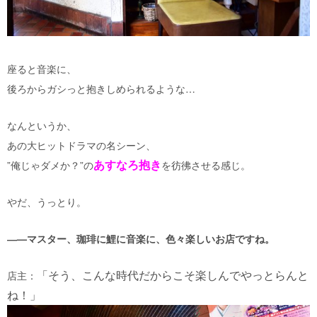
座ると音楽に、
後ろからガシっと抱きしめられるような…
なんというか、
あの大ヒットドラマの名シーン、
あすなろ抱き
”俺じゃダメか？”の
を彷彿させる感じ。
やだ、うっとり。
―—マスター、珈琲に鯉に音楽に、色々楽しいお店ですね。
「そう、こんな時代だからこそ楽しんでやっとらんと
店主：
ね！」