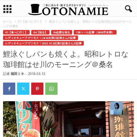
ホーム
01【食べに行く】
鯉泳ぐしパンも焼くよ。昭和レトロな珈琲館はせ川のモーニ
ング＠桑名
01【食べに行く】
04【知る】
04企業を知る
13Bトール記事（3000字未満）
レディオキューブ ゲツモク！(4/4)出演の記者さんの記事
レディオキューブ ゲツモク！2023.10.5出演の記者さんの記事
鯉泳ぐしパンも焼くよ。昭和レトロな
珈琲館はせ川のモーニング＠桑名
記者
福田ミキ
-
2018-03-13