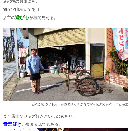
店の横の倉庫にも、
物が沢山積んであり、
遊び心
店主の
が垣間見える。
昔ながらのリヤカーが出てきた！これで何か出来んかなー？と店主
また店主がジャズ好きというのもあり、
音楽好き
が集まる店でもある。