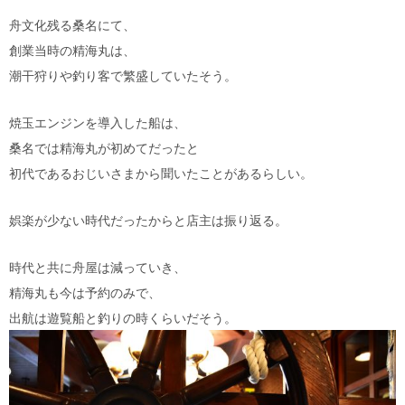
舟文化残る桑名にて、
創業当時の精海丸は、
潮干狩りや釣り客で繁盛していたそう。
焼玉エンジンを導入した船は、
桑名では精海丸が初めてだったと
初代であるおじいさまから聞いたことがあるらしい。
娯楽が少ない時代だったからと店主は振り返る。
時代と共に舟屋は減っていき、
精海丸も今は予約のみで、
出航は遊覧船と釣りの時くらいだそう。