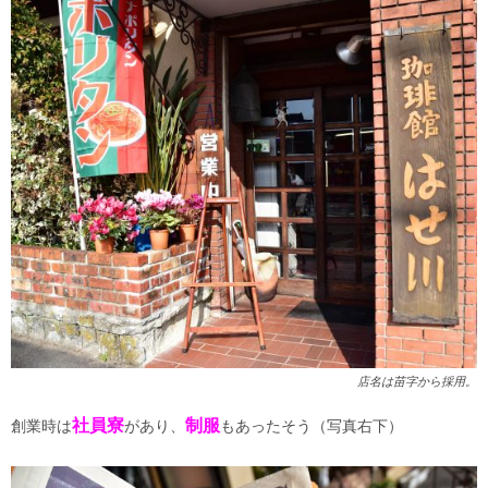
店名は苗字から採用。
社員寮
制服
創業時は
があり、
もあったそう（写真右下）