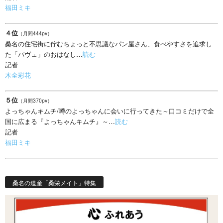
福田ミキ
４位
（月間444pv）
桑名の住宅街に佇むちょっと不思議なパン屋さん、食べやすさを追求し
た「パヴェ」のおはなし…
読む
記者
木全彩花
５位
（月間370pv）
よっちゃんキムチ/噂のよっちゃんに会いに行ってきた～口コミだけで全
国に広まる『よっちゃんキムチ』～…
読む
記者
福田ミキ
桑名の遺産「桑栄メイト」特集