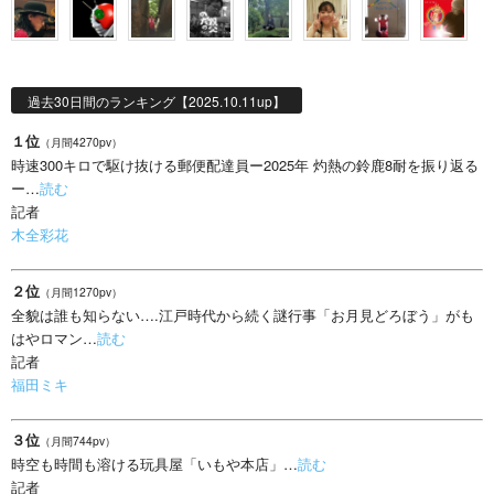
過去30日間のランキング【2025.10.11up】
１位
（月間4270pv）
時速300キロで駆け抜ける郵便配達員ー2025年 灼熱の鈴鹿8耐を振り返る
ー…
読む
記者
木全彩花
２位
（月間1270pv）
全貌は誰も知らない….江戸時代から続く謎行事「お月見どろぼう」がも
はやロマン…
読む
記者
福田ミキ
３位
（月間744pv）
時空も時間も溶ける玩具屋「いもや本店」…
読む
記者