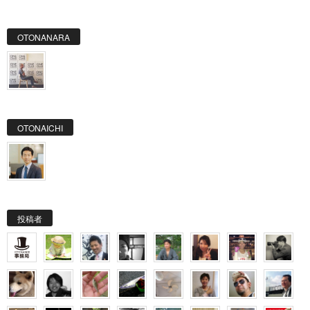
OTONANARA
OTONAICHI
投稿者