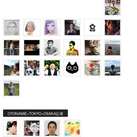
OTONAMIE×TOKYO×OSAKA記者