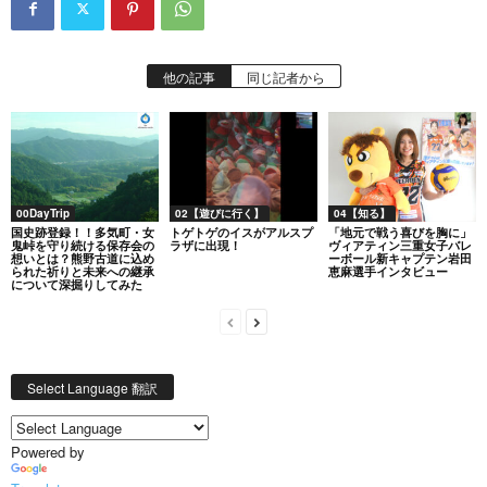
他の記事
同じ記者から
00DayTrip
02【遊びに行く】
04【知る】
国史跡登録！！多気町・女
トゲトゲのイスがアルスプ
「地元で戦う喜びを胸に」
鬼峠を守り続ける保存会の
ラザに出現！
ヴィアティン三重女子バレ
想いとは？熊野古道に込め
ーボール新キャプテン岩田
られた祈りと未来への継承
恵麻選手インタビュー
について深掘りしてみた
Select Language 翻訳
Powered by