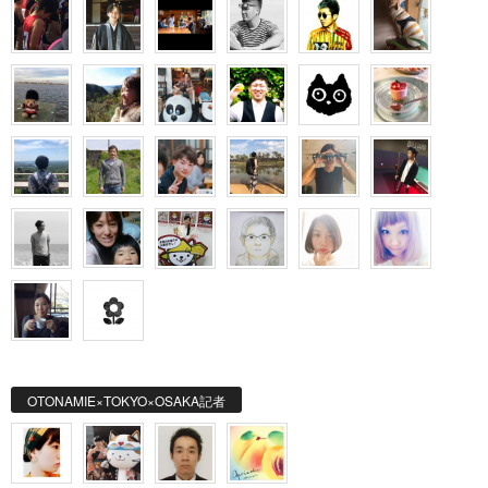
OTONAMIE×TOKYO×OSAKA記者