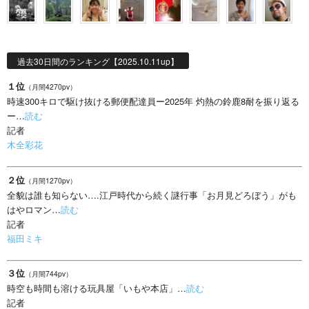
過去30日間のランキング【2025.10.11up】
１位
（月間4270pv）
時速300キロで駆け抜ける郵便配達員ー2025年 灼熱の鈴鹿8耐を振り返る
ー…
読む
記者
木全彩花
２位
（月間1270pv）
全貌は誰も知らない….江戸時代から続く謎行事「お月見どろぼう」がも
はやロマン…
読む
記者
福田ミキ
３位
（月間744pv）
時空も時間も溶ける玩具屋「いもや本店」…
読む
記者