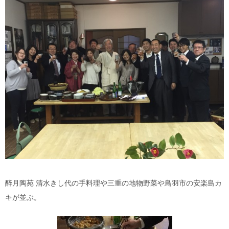
醉月陶苑 清水きし代の手料理や三重の地物野菜や鳥羽市の安楽島カ
キが並ぶ。