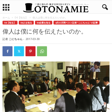
ホーム
04【知る】
偉人は僕に何を伝えたいのか。
04【知る】
04人を知る
04企業を知る
4月の月間ベスト記者 ”こにちゃん” の記事
偉人は僕に何を伝えたいのか。
記者
こにちゃん
-
2017-03-30