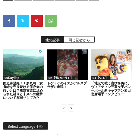
他の記事
同じ記者から
00DayTrip
02【遊びに行く】
04【知る】
国史跡登録！！多気町・女
トゲトゲのイスがアルスプ
「地元で戦う喜びを胸に」
鬼峠を守り続ける保存会の
ラザに出現！
ヴィアティン三重女子バレ
想いとは？熊野古道に込め
ーボール新キャプテン岩田
られた祈りと未来への継承
恵麻選手インタビュー
について深掘りしてみた
Select Language 翻訳