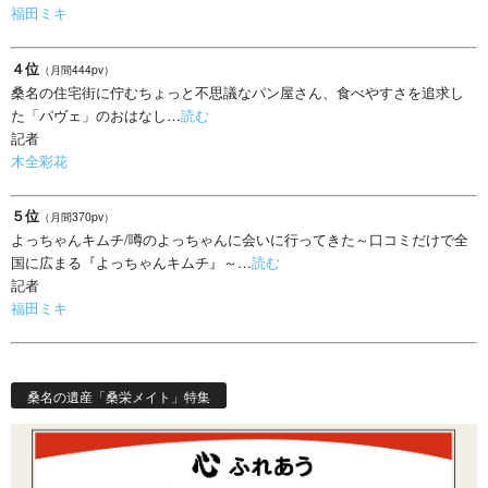
福田ミキ
４位
（月間444pv）
桑名の住宅街に佇むちょっと不思議なパン屋さん、食べやすさを追求し
た「パヴェ」のおはなし…
読む
記者
木全彩花
５位
（月間370pv）
よっちゃんキムチ/噂のよっちゃんに会いに行ってきた～口コミだけで全
国に広まる『よっちゃんキムチ』～…
読む
記者
福田ミキ
桑名の遺産「桑栄メイト」特集