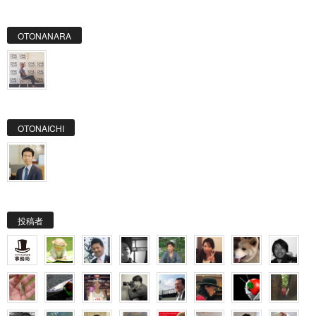
OTONANARA
OTONAICHI
投稿者