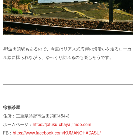
JR波田須駅もあるので、今度はリアス式海岸の海沿いを走るローカ
ル線に揺られながら、ゆっくり訪れるのも楽しそうです。
徐福茶屋
住所：三重県熊野市波田須町454-3
ホームページ：
https://jofuku-chaya.jimdo.com
FB：
https://www.facebook.com/KUMANOHADASU/