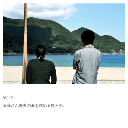
第1位
近藤さん夫妻の海を眺める後ろ姿。