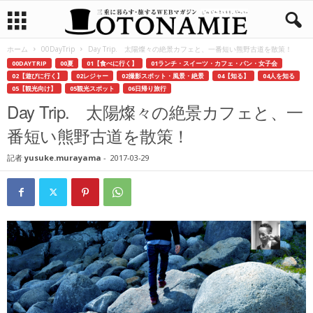
ホーム
00DayTrip
Day Trip. 太陽燦々の絶景カフェと、一番短い熊野古道を散策！
00DAYTRIP
00夏
01【食べに行く】
01ランチ・スイーツ・カフェ・パン・女子会
02【遊びに行く】
02レジャー
02撮影スポット・風景・絶景
04【知る】
04人を知る
05【観光向け】
05観光スポット
06日帰り旅行
Day Trip. 太陽燦々の絶景カフェと、一
番短い熊野古道を散策！
記者
yusuke.murayama
-
2017-03-29