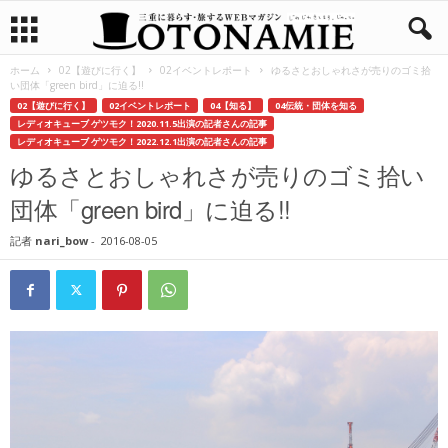
ホーム
02【遊びに行く】
02イベントレポート
ゆるさとおしゃれさが売りのゴミ拾
い団体「green bird」に迫る!!
02【遊びに行く】
02イベントレポート
04【知る】
04伝統・団体を知る
レディオキューブ ゲツモク！2020.11.5出演の記者さんの記事
レディオキューブ ゲツモク！2022.12.1出演の記者さんの記事
ゆるさとおしゃれさが売りのゴミ拾い
団体「green bird」に迫る!!
記者
nari_bow
-
2016-08-05