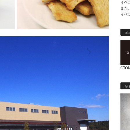
イベ
また
イベ
oto
OTON
記