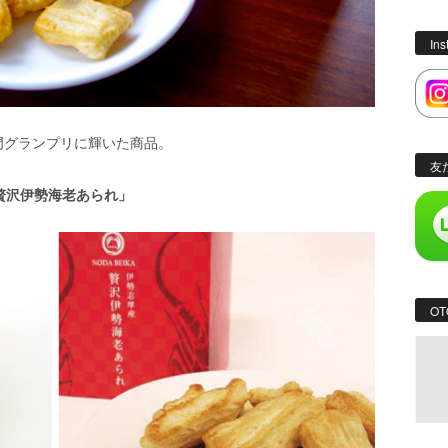
In
部門グランプリに輝いた商品。
友
贅沢伊勢海老あられ」
OT