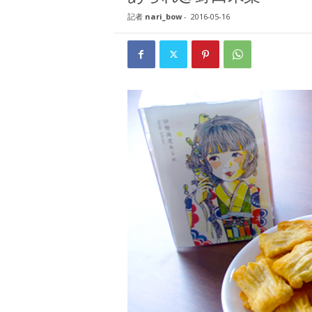
W
記者
nari_bow
-
2016-05-16
E
B
マ
ガ
ジ
ン
-
O
T
O
N
A
M
I
E
（
オ
ト
ナ
ミ