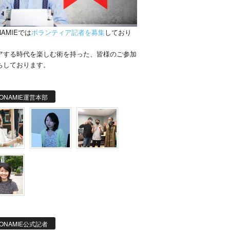
NAMIEでは
ボランティア記者を募集
しており
。
アする時代を楽しむ術を持った、皆様のご参加
ちしております。
ONAMIE運営本部
ONAMIE公式記者