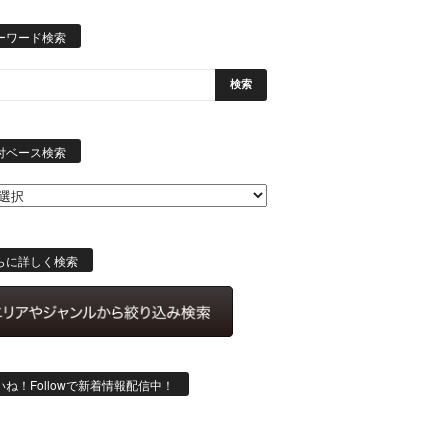
ーワード検索
日
付
付ベース検索
ベ
ー
ス
検
索
らに詳しく検索
いね！Followで新着情報配信中！