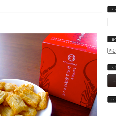
キ
日
さ
い