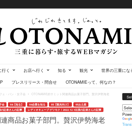
に行く
お店へ行く
知る
観光
世界の三重にな
P
プレスリリース・問合せ
OTONAMIEって、何なの？
フェ・パン・女子会
OTONAMIE的サミット関連商品お菓子部門。贅沢伊勢海老
Se
子会
04【知る】
04企業を知る
05【観光向け】
05お土産
出演の記者さんの記事
レディオキューブ ゲツモク！2022.12.1出演の記者さんの記事
Powe
ト関連商品お菓子部門。贅沢伊勢海老
Trans