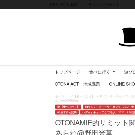
土曜日, 8月 8, 2026
サインイン/登録する
三
トップページ
食べに行く
遊び
重
県
OTONA ACT 地域課題
ONLINE SHO
に
暮
ホーム
01【食べに行く】
01ランチ・スイーツ・カ
ら
あられ@野田米菓
す
01【食べに行く】
01ランチ・スイーツ・カフェ・パン・女
・
06おすすめ記事
レディオキューブ ゲツモク！2020.11.5
旅
OTONAMIE的サミッ
す
あられ@野田米菓
る