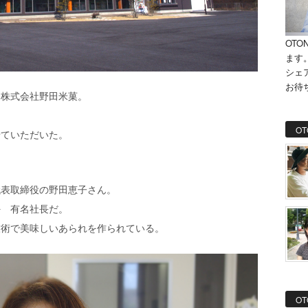
OTO
ます
シェ
お待
る株式会社野田米菓。
OT
せていただいた。
代表取締役の野田恵子さん。
。
有名社長だ。
技術で美味しいあられを作られている。
OT