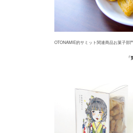
エ
）
OTONAMIE的サミット関連商品お菓子
「