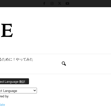
るために！やってみた
lect Language 翻訳
red by
late