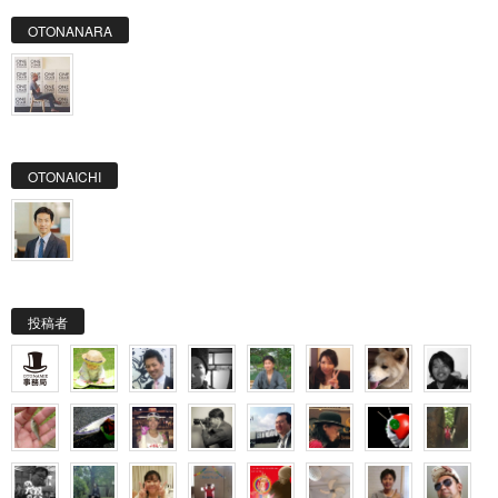
OTONANARA
OTONAICHI
投稿者