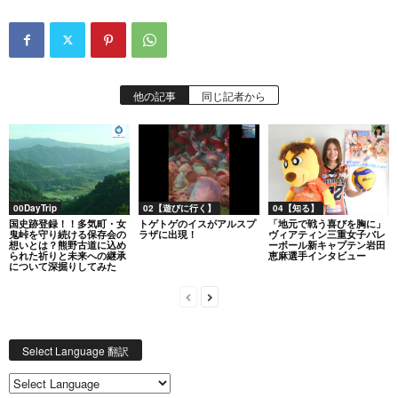
他の記事
同じ記者から
00DayTrip
02【遊びに行く】
04【知る】
国史跡登録！！多気町・女
トゲトゲのイスがアルスプ
「地元で戦う喜びを胸に」
鬼峠を守り続ける保存会の
ラザに出現！
ヴィアティン三重女子バレ
想いとは？熊野古道に込め
ーボール新キャプテン岩田
られた祈りと未来への継承
恵麻選手インタビュー
について深掘りしてみた
Select Language 翻訳