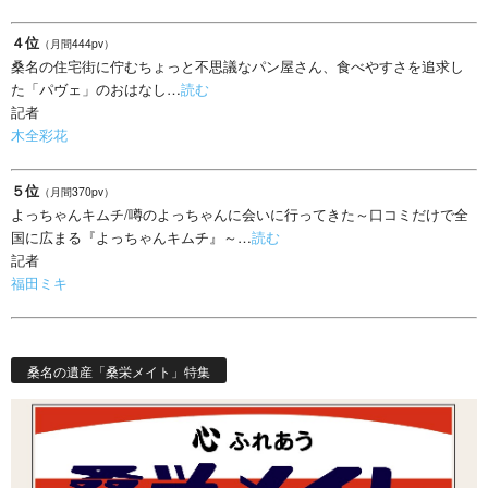
４位
（月間444pv）
桑名の住宅街に佇むちょっと不思議なパン屋さん、食べやすさを追求し
た「パヴェ」のおはなし…
読む
記者
木全彩花
５位
（月間370pv）
よっちゃんキムチ/噂のよっちゃんに会いに行ってきた～口コミだけで全
国に広まる『よっちゃんキムチ』～…
読む
記者
福田ミキ
桑名の遺産「桑栄メイト」特集