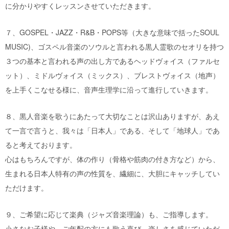
に分かりやすくレッスンさせていただきます。
７、GOSPEL・JAZZ・R&B・POPS等（大きな意味で括ったSOUL
MUSIC)、ゴスペル音楽のソウルと言われる黒人霊歌のセオリを持つ
３つの基本と言われる声の出し方であるヘッドヴォイス（ファルセ
ット）、ミドルヴォイス（ミックス）、ブレストヴォイス（地声）
を上手くこなせる様に、音声生理学に沿って進行していきます。
８、黒人音楽を歌うにあたって大切なことは沢山ありますが、あえ
て一言で言うと、我々は「日本人」である、そして「地球人」であ
ると考えております。
心はもちろんですが、体の作り（骨格や筋肉の付き方など）から、
生まれる日本人特有の声の性質を、繊細に、大胆にキャッチしてい
ただけます。
９、ご希望に応じて楽典（ジャズ音楽理論）も、ご指導します。
小さなお子様や、ご年配の方にも歌う喜び、楽しさを感じていただ