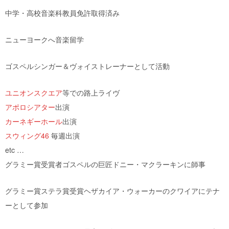
中学・高校音楽科教員免許取得済み
ニューヨークへ音楽留学
ゴスペルシンガー＆ヴォイストレーナーとして活動
ユニオンスクエア
等での路上ライヴ
アポロシアター
出演
カーネギーホール
出演
スウィング46
毎週出演
etc …
グラミー賞受賞者ゴスペルの巨匠ドニー・マクラーキンに師事
グラミー賞ステラ賞受賞ヘザカイア・ウォーカーのクワイアにテナ
ーとして参加