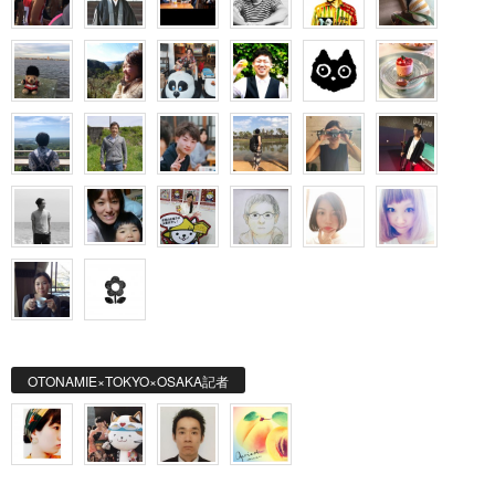
OTONAMIE×TOKYO×OSAKA記者