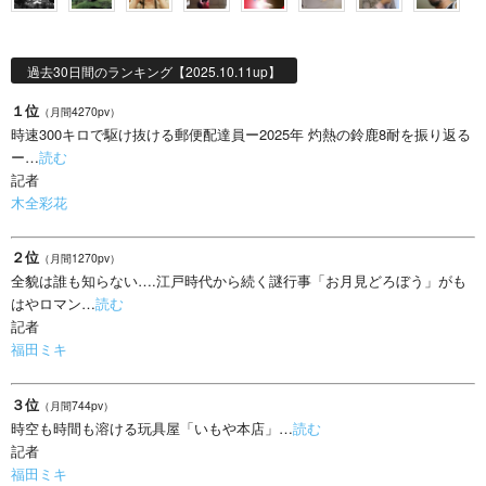
過去30日間のランキング【2025.10.11up】
１位
（月間4270pv）
時速300キロで駆け抜ける郵便配達員ー2025年 灼熱の鈴鹿8耐を振り返る
ー…
読む
記者
木全彩花
２位
（月間1270pv）
全貌は誰も知らない….江戸時代から続く謎行事「お月見どろぼう」がも
はやロマン…
読む
記者
福田ミキ
３位
（月間744pv）
時空も時間も溶ける玩具屋「いもや本店」…
読む
記者
福田ミキ