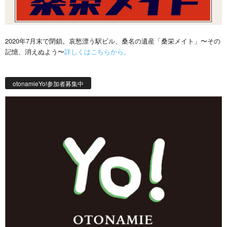
2020年7月末で閉鎖。哀愁漂う駅ビル、桑名の遺産「桑栄メイト」〜その
記憶、消えぬよう〜
詳しくはこちらから。
otonamieYo!参加者募集中