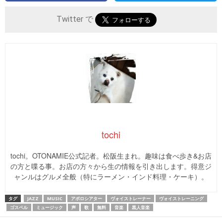
Twitter で
tochi
tochi。OTONAMIE公式記者。松阪生まれ。趣味は食べ歩き&お店
の方と喋る事。お店の方々から生の情報を引き出します。得意ジ
ャンルはグルメ全般（特にラーメン・インド料理・ケーキ）。
タグ
JAZZ
MUSIC
アポロシアター
ヴォイストレーナー
ヴォイストレーニング
ゴスペル
ミュージック
声
歌
無料
音楽
黒人音楽