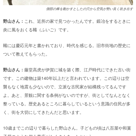
側部の棒を動かすとしたの穴から空気が勢い良く吹き出す
野山さん：
これ、近所の家で見つかったんです。鍛冶をするときに
炎に風をおくる鞴（ふいご）です。
鞴には慶応元年と書かれており、時代を感じる。旧市街地の歴史に
ついて教えてもらった。
野山さん：
藤堂高虎が伊賀に城を築く際、江戸時代にできた古い街
です。この建物は築140年以上だと言われています。この辺りは空
襲もなく地震も少ないので、立派な古民家が結構残ってるんです
よ。あと、景観に関する条例がないのですが、街としてなんとなく
整っている。歴史あるところに暮らしているという意識の住民が多
く、街を大切にしてきたんだと思います。
10歳までこの辺りで暮らした野山さん。子どもの頃は八百屋や和菓