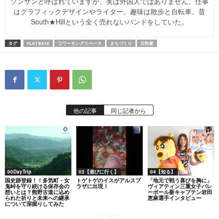
ソンサンと呼ばれていますが、実は外国人ではありません。仕事
はグラフィックデザインやライター。趣味は散歩と自転車。昔
South★Hillという全く売れないバンドをしていた。
タグ
FLATBASE
コワーキングスペース
まちづくり
古民家
他の記事
同じ記者から
00DayTrip
02【遊びに行く】
04【知る】
国史跡登録！！多気町・女
トゲトゲのイスがアルスプ
「地元で戦う喜びを胸に」
鬼峠を守り続ける保存会の
ラザに出現！
ヴィアティン三重女子バレ
想いとは？熊野古道に込め
ーボール新キャプテン岩田
られた祈りと未来への継承
恵麻選手インタビュー
について深掘りしてみた