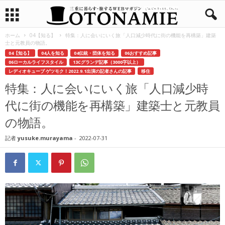
ホーム
04【知る】
特集：人に会いにいく旅「人口減少時代に街の機能を再構築」建築
士と元教員の物語。
04【知る】
04人を知る
04伝統・団体を知る
06おすすめ記事
06ローカルライフスタイル
13Cグランデ記事（3000字以上）
レディオキューブ ゲツモク！2022.9.1出演の記者さんの記事
移住
特集：人に会いにいく旅「人口減少時
代に街の機能を再構築」建築士と元教員
の物語。
記者
yusuke.murayama
-
2022-07-31