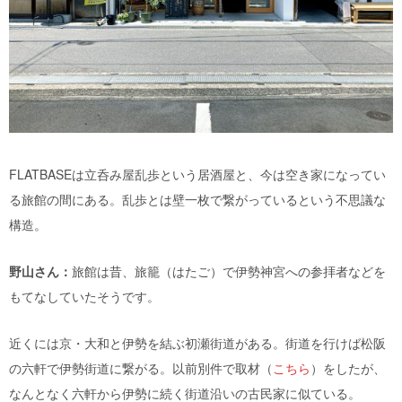
FLATBASEは立呑み屋乱歩という居酒屋と、今は空き家になってい
る旅館の間にある。乱歩とは壁一枚で繋がっているという不思議な
構造。
野山さん：
旅館は昔、旅籠（はたご）で伊勢神宮への参拝者などを
もてなしていたそうです。
近くには京・大和と伊勢を結ぶ初瀬街道がある。街道を行けば松阪
の六軒で伊勢街道に繋がる。以前別件で取材（
こちら
）をしたが、
なんとなく六軒から伊勢に続く街道沿いの古民家に似ている。