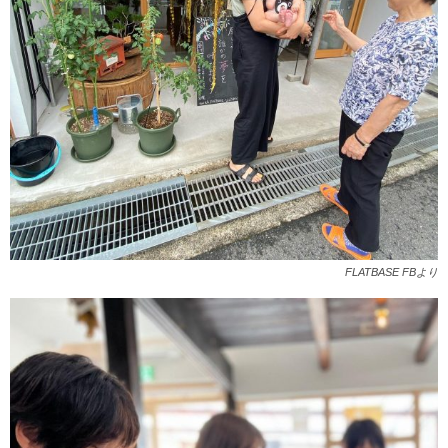
FLATBASE FBより