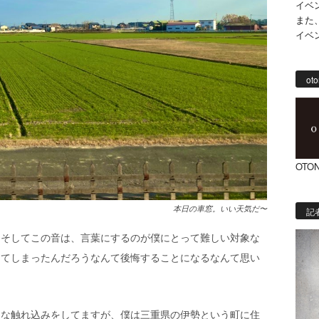
イベ
また
イベ
oto
OTON
本日の車窓。いい天気だ〜
記
、そしてこの音は、言葉にするのが僕にとって難しい対象な
ってしまったんだろうなんて後悔することになるなんて思い
うな触れ込みをしてますが、僕は三重県の伊勢という町に住