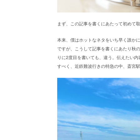
エ
）
まず、この記事を書くにあたって初めて取材
本来、僕はホットなネタをいち早く誰か
ですが、こうして記事を書くにあたり秋の
りに2度目を書いても、違う。伝えたい内
すべく、近鉄難波行きの特急の中、斎宮