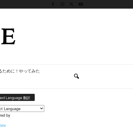
るために！やってみた
lect Language 翻訳
red by
late