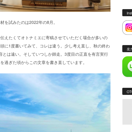
In
を試みたのは2022年の8月。
に伝えたくてオトナミエに寄稿させていただく場合が多いの
頭に1度書いてみて、コレは違う。少し考え直し、秋の終わ
友
容とは遠い。そしていつしか師走。3度目の正直を有言実行
駅を過ぎた頃からこの文章を書き直しています。
OT