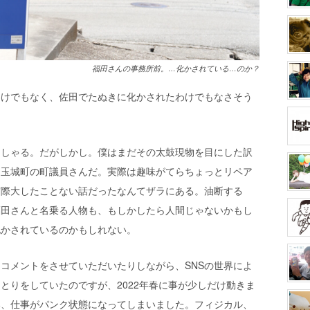
福田さんの事務所前。…化かされている…のか？
わけでもなく、佐田でたぬきに化かされたわけでもなさそう
っしゃる。だがしかし。僕はまだその太鼓現物を目にした訳
は玉城町の町議員さんだ。実際は趣味がてらちょっとリペア
実際大したことない話だったなんてザラにある。油断する
福田さんと名乗る人物も、もしかしたら人間じゃないかもし
化かされているのかもしれない。
ょこコメントをさせていただいたりしながら、SNSの世界によ
とりをしていたのですが、2022年春に事が少しだけ動きま
い、仕事がパンク状態になってしまいました。フィジカル、