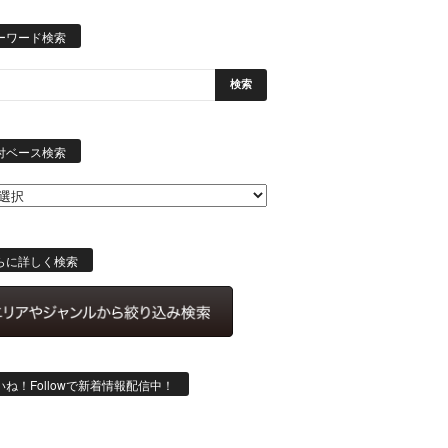
ーワード検索
日
付
付ベース検索
ベ
ー
ス
検
索
らに詳しく検索
いね！Followで新着情報配信中！