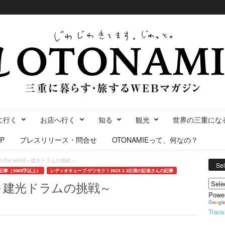
に行く
お店へ行く
知る
観光
世界の三重にな
P
プレスリリース・問合せ
OTONAMIEって、何なの？
to the world～建光ドラムの挑戦～
Se
記事（3000字以上）
レディオキューブ ゲツモク！2023.2.2出演の記者さんの記事
world～建光ドラムの挑戦～
Powe
Trans