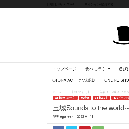
日曜日, 8月 9, 2026
サインイン/登録する
三
トップページ
食べに行く
遊び
重
県
OTONA ACT 地域課題
ONLINE SHO
に
暮
ホーム
02【遊びに行く】
02音楽
玉城Sounds 
ら
02【遊びに行く】
02音楽
04【知る】
13Cグランデ
す
玉城Sounds to the 
・
旅
記者
ogurock
-
2023-01-11
す
る