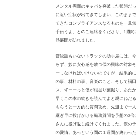
メンタル両面のキャパを突破した状態だ
に近い症状が出てきてしまい、このまま
てきたコンプライアンスなるものを一旦無視
手伝うよ、とのご連絡をくださり、1週間
熱展開が訪れました。
普段誰もいないトラックの助手席には、今ま
らず、妙に安心感を放つ僕の興味の対象
ーしなければいけないのですが、結果的に
の事、材料の事、音楽のこと、そして福
ス。ずーーっと僕が根掘り葉掘り、あた
早くこの本の続きを読んでよと親にねだ
もらうと一方的な質問攻め。先週まで一
継ぎ早に投げかける職務質問を予想の2倍
さんに投げ返し続けてくれました。僕の
の愛情。あっという間の１週間が終わっ