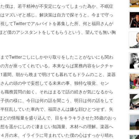
った僕は、若干精神が不安定になってしまった為か、不眠症
ではマズいぞと感じ、解決策は自力で探そうと、今まで守っ
してTwitterでアルバイトを募集した所、何と福田さんが
ほど僕のアシスタントをしてもらうという、望んでも無い胸
でTwitterごしにしかやり取りをしたことがないにも関わ
その方が座ってくれている。本来ならば業務内容をレクチャ
1週間、朝から晩まで明けても暮れてもドラムのこと、楽器
田さんの頭の中で妄想してる未来の事、独特な嗅覚、セン
かも職務質問の如く、それはまるで話の続きが気になるから
る子供の様に、今日は何の話を聞こう、明日は何の話をして
人半狂乱していた車内で、福田さんは嫌な顔ひとつせず、矢
ほどの情報量を盛り込んで、目をキラキラさせた35歳のおっ
予想を遥かにしのぐ凄まじい知識量、木材への理解。楽器へ
た４月の末、イライラに苛まれていた僕の心はすっかり晴れ