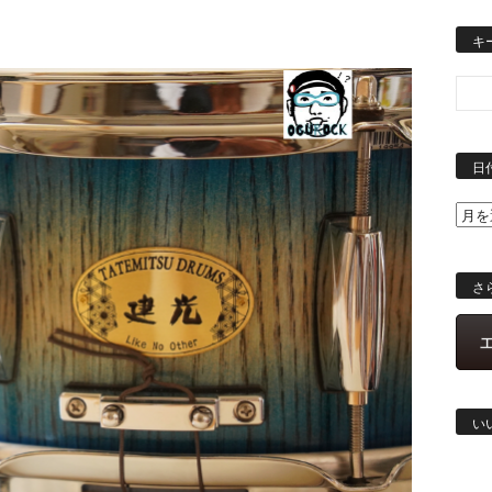
キ
日
さ
い