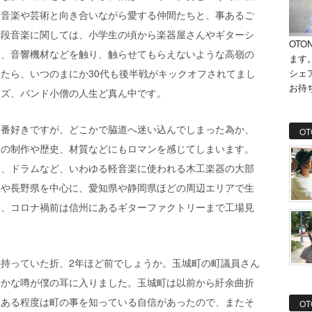
、音楽や芸術と向き合いながら愛する仲間たちと、事あるご
特段音楽に関しては、小学生の頃から楽器屋さんやギターシ
OTO
ム、音響機材などを触り、触らせてもらえないような高嶺の
ます
シェ
たら、いつのまにか30代も後半戦がキックオフされてまし
お待
ッズ、バンド小僧の人生ど真ん中です。
一番好きですが、どこかで脇道へ迷い込んでしまった為か、
OT
器の制作や歴史、材質などにもロマンを感じてしまいます。
ス、ドラムなど、いわゆる軽音楽に使われる木工楽器の大部
県や長野県を中心に、愛知県や静岡県ほどの周辺エリアで生
も、コロナ禍前は信州にあるギターファクトリーまで工場見
持っていた折、2年ほど前でしょうか。玉城町の町議員さん
やかな噂が僕の耳に入りました。玉城町は以前から紆余曲折
、ある程度は町の事を知っている自信があったので、またそ
OT