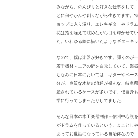
みながら、のんびりと好きな仕事をして
とに何やかんや創りながら生きてます。
ョップに入り浸り、エレキギターやドラ
花は指を咥えて眺めながら目を輝かせてい
た。いわゆる絵に描いたようなギターキ
なので、僕は楽器が好きです。弾くのが
若干機材マニアの癖を自覚していて、楽
ちなみに日本においては、ギターやベー
分が、良質な木材の流通が盛んな、岐阜
産されているケースが多いです。僕自身
学に行ってしまったりしてました。
そんな日本の木工楽器制作＝信州中心説を
がドラムを作っているという、まことし
あってお世話になっている自治体なので