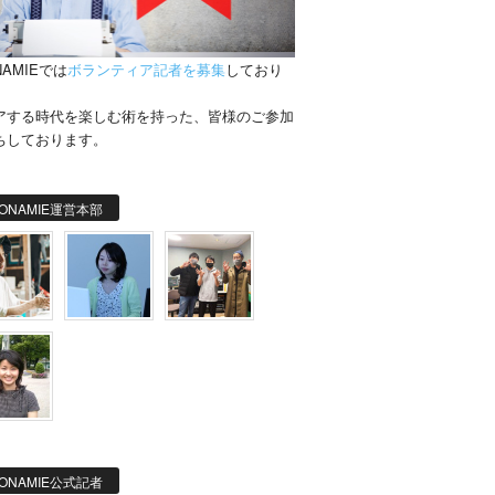
NAMIEでは
ボランティア記者を募集
しており
。
アする時代を楽しむ術を持った、皆様のご参加
ちしております。
ONAMIE運営本部
ONAMIE公式記者