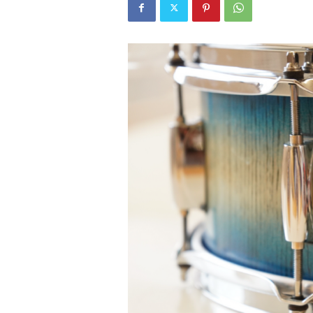
W
E
B
マ
ガ
ジ
ン
-
O
T
O
N
A
M
I
E
（
オ
ト
ナ
ミ