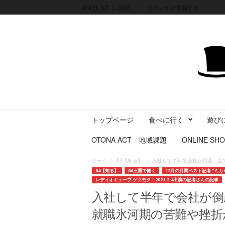
金曜日, 8月 7, 2026
サインイン/登録する
三
トップページ
食べに行く
遊び
重
県
OTONA ACT 地域課題
ONLINE SHO
に
暮
ホーム
04【知る】
入社して半年で会社が倒産、立
ら
04【知る】
06三重で働く
12月の月間ベスト記者 ”ミカ
す
レディオキューブ ゲツモク！2021.2.4出演の記者さんの記事
・
入社して半年で会社が倒
旅
す
就職氷河期の苦難や挫折
る