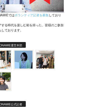
NAMIEでは
ボランティア記者を募集
しており
。
アする時代を楽しむ術を持った、皆様のご参加
ちしております。
ONAMIE運営本部
ONAMIE公式記者