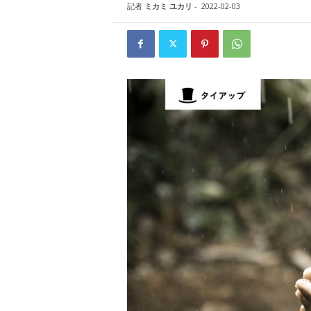
W
記者
ミカミ ユカリ
-
2022-02-03
E
B
マ
ガ
ジ
ン
-
O
T
O
N
A
M
I
E
（
オ
ト
ナ
ミ