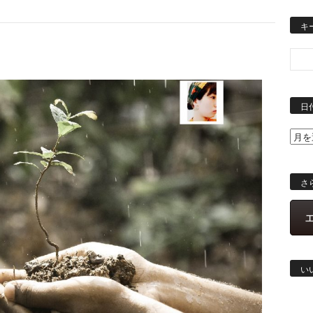
キ
日
さ
い