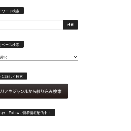
ーワード検索
日
付
付ベース検索
ベ
ー
ス
検
索
らに詳しく検索
いね！Followで新着情報配信中！