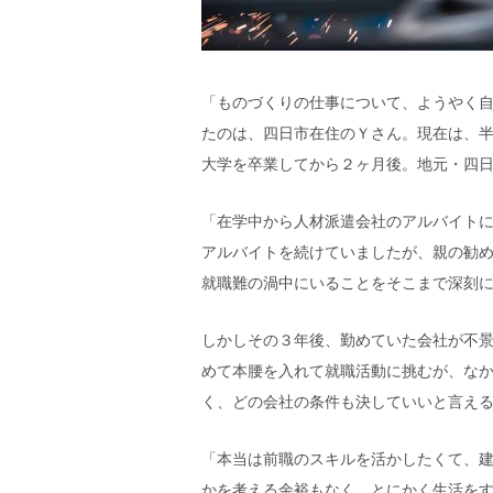
「ものづくりの仕事について、ようやく
たのは、四日市在住の
Ｙ
さん。現在は、
大学を卒業してから
２
ヶ月後。地元・四
「在学中から人材派遣会社のアルバイト
アルバイトを続けていましたが、親の勧
就職難の渦中にいることをそこまで深刻
しかしその
３
年後、勤めていた会社が不景
めて本腰を入れて就職活動に挑むが、な
く、どの会社の条件も決していいと言え
「本当は前職のスキルを活かしたくて、
かを考える余裕もなく、とにかく生活を