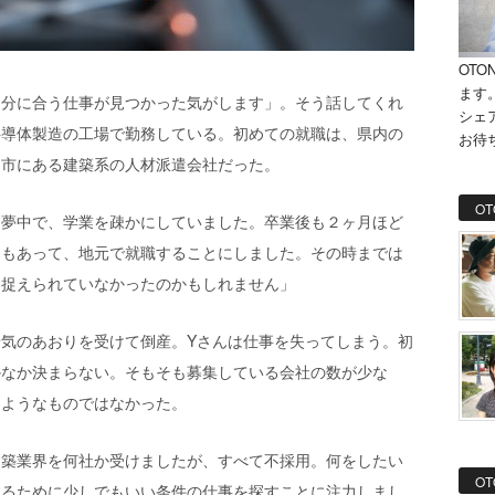
OTO
ます
自分に合う仕事が見つかった気がします」。そう話してくれ
シェ
半導体製造の工場で勤務している。初めての就職は、県内の
お待
日市にある建築系の人材派遣会社だった。
OT
に夢中で、学業を疎かにしていました。卒業後も
２
ヶ月ほど
めもあって、地元で就職することにしました。その時までは
に捉えられていなかったのかもしれません」
気のあおりを受けて倒産。Yさんは仕事を失ってしまう。初
かなか決まらない。そもそも募集している会社の数が少な
るようなものではなかった。
建築業界を何社か受けましたが、すべて不採用。何をしたい
OT
するために少しでもいい条件の仕事を探すことに注力しまし