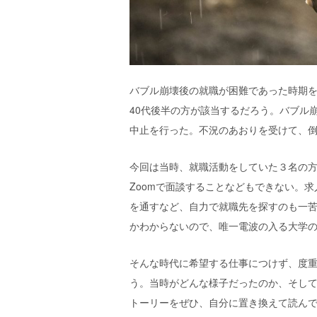
エ
）
バブル崩壊後の就職が困難であった時期を
40代後半の方が該当するだろう。バブル
中止を行った。不況のあおりを受けて、
今回は当時、就職活動をしていた
３
名の
Zoomで面談
する
ことなどもできない。求
を通すなど、自力で就職先を探すのも一
かわからないので、唯一電波の入る大学
そんな時代に希望する仕事につけず、度
う。当時がどんな様子だったのか、そし
トーリーをぜひ、自分に置き換えて読ん