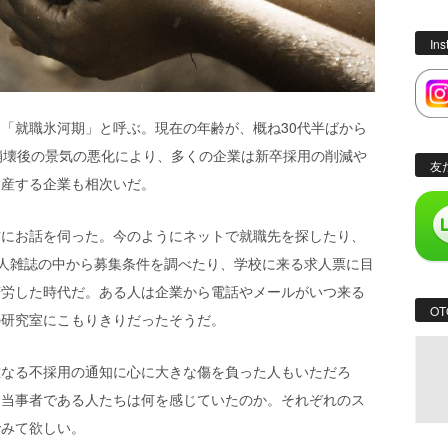
In
「就職氷河期」と呼ぶ。現在の年齢が、概ね30代半ばから
崩壊後の景気の悪化により、多くの企業は新卒採用の削減や
友
倒産する企業も相次いだ。
方にお話を伺った。今のようにネットで就職先を探したり、
人雑誌の中から募集条件を調べたり、学校に来る求人票に目
苦労した時代だ。ある人は企業から電話やメールがいつ来る
OT
の研究室にこもりきりだったそうだ。
重なる不採用の通知に心に大きな傷を負った人もいただろ
て当事者である人たちは何を感じていたのか。それぞれのス
でみて欲しい。