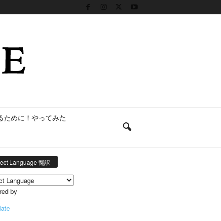
るために！やってみた
lect Language 翻訳
red by
late