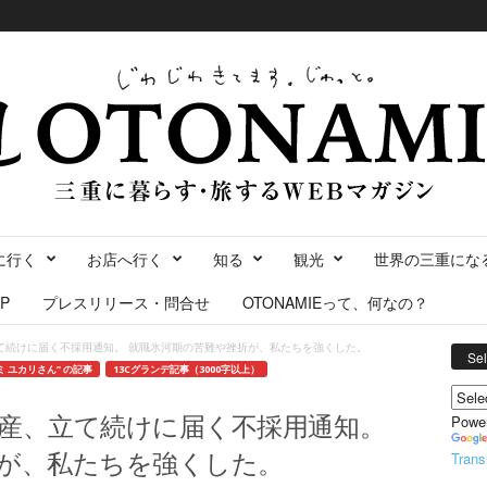
に行く
お店へ行く
知る
観光
世界の三重にな
P
プレスリリース・問合せ
OTONAMIEって、何なの？
て続けに届く不採用通知。 就職氷河期の苦難や挫折が、私たちを強くした。
Se
ミ ユカリさん” の記事
13Cグランデ記事（3000字以上）
産、立て続けに届く不採用通知。
Powe
が、私たちを強くした。
Trans