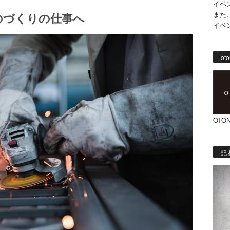
イベ
また
のづくりの仕事へ
イベ
oto
OTON
記