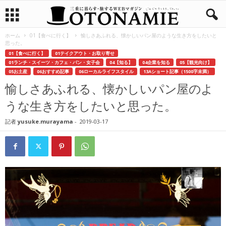
ホーム
01【食べに行く】
愉しさあふれる、懐かしいパン屋のような生き方をしたいと
思った。
01【食べに行く】
01テイクアウト・お取り寄せ
01ランチ・スイーツ・カフェ・パン・女子会
04【知る】
04企業を知る
05【観光向け】
05お土産
06おすすめ記事
06ローカルライフスタイル
13Aショート記事（1500字未満）
愉しさあふれる、懐かしいパン屋のよ
うな生き方をしたいと思った。
記者
yusuke.murayama
-
2019-03-17