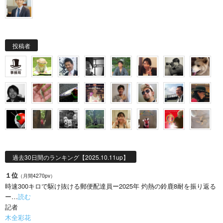
投稿者
過去30日間のランキング【2025.10.11up】
１位
（月間4270pv）
時速300キロで駆け抜ける郵便配達員ー2025年 灼熱の鈴鹿8耐を振り返る
ー…
読む
記者
木全彩花