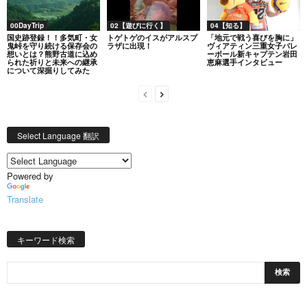
00DayTrip
02【遊びに行く】
04【知る】
国史跡登録！！多気町・女
トゲトゲのイスがアルスプ
「地元で戦う喜びを胸に」
鬼峠を守り続ける保存会の
ラザに出現！
ヴィアティン三重女子バレ
想いとは？熊野古道に込め
ーボール新キャプテン岩田
られた祈りと未来への継承
恵麻選手インタビュー
について深掘りしてみた
Select Language 翻訳
Powered by
Translate
キーワード検索
日