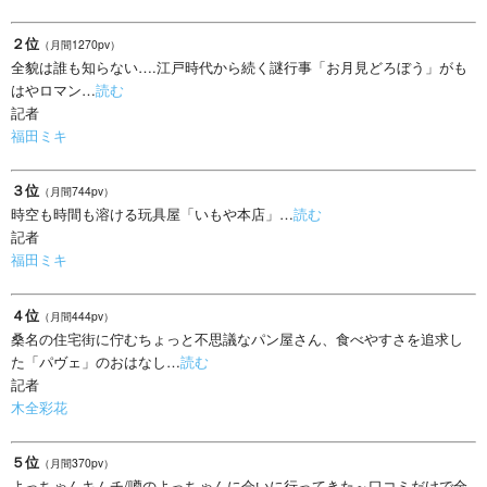
２位
（月間1270pv）
全貌は誰も知らない….江戸時代から続く謎行事「お月見どろぼう」がも
はやロマン…
読む
記者
福田ミキ
３位
（月間744pv）
時空も時間も溶ける玩具屋「いもや本店」…
読む
記者
福田ミキ
４位
（月間444pv）
桑名の住宅街に佇むちょっと不思議なパン屋さん、食べやすさを追求し
た「パヴェ」のおはなし…
読む
記者
木全彩花
５位
（月間370pv）
よっちゃんキムチ/噂のよっちゃんに会いに行ってきた～口コミだけで全