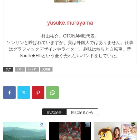
yusuke.murayama
村山祐介。OTONAMIE代表。
ソンサンと呼ばれていますが、実は外国人ではありません。仕事
はグラフィックデザインやライター。趣味は散歩と自転車。昔
South★Hillという全く売れないバンドをしていた。
タグ
パン
レトロ
大栄軒
他の記事
同じ記者から