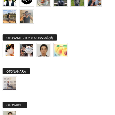
OTONAMIE×TOKYO×OSAKA記者
OTONANARA
OTONAICHI