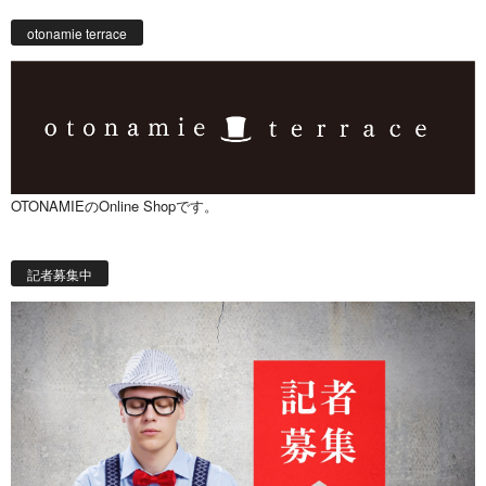
otonamie terrace
OTONAMIEのOnline Shopです。
記者募集中