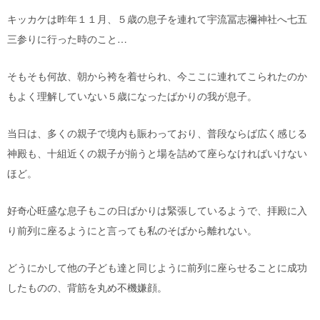
キッカケは昨年１１月、５歳の息子を連れて宇流冨志禰神社へ七五
三参りに行った時のこと…
そもそも何故、朝から袴を着せられ、今ここに連れてこられたのか
もよく理解していない５歳になったばかりの我が息子。
当日は、多くの親子で境内も賑わっており、普段ならば広く感じる
神殿も、十組近くの親子が揃うと場を詰めて座らなければいけない
ほど。
好奇心旺盛な息子もこの日ばかりは緊張しているようで、拝殿に入
り前列に座るようにと言っても私のそばから離れない。
どうにかして他の子ども達と同じように前列に座らせることに成功
したものの、背筋を丸め不機嫌顔。