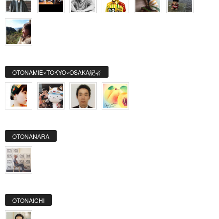
OTONAMIE×TOKYO×OSAKA記者
OTONANARA
OTONAICHI