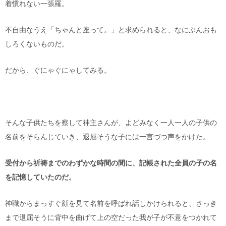
着慣れない一張羅。
不自由なうえ「ちゃんと座って。」と求められると、なにぶんおも
しろくないものだ。
だから、ぐにゃぐにゃしてみる。
そんな子供たちを察して神主さんが、よどみなく一人一人の子供の
名前をそらんじていき、退屈そうな子には一言づつ声をかけた。
受付から祈祷までのわずかな時間の間に、記帳された全員の子の名
を記憶していたのだ。
神職からまっすぐ顔を見て名前を呼ばれ話しかけられると、さっき
まで退屈そうに背中を曲げて上の空だった我が子が不意をつかれて