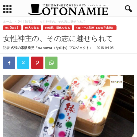
ホーム
04【知る】
女性神主の、その志に魅せられて
04【知る】
04人を知る
04伝統・団体を知る
13Bトール記事（3000字未満）
女性神主の、その志に魅せられて
記者
名張の素敵発見「nanowa（なのわ）プロジェクト」
-
2018-04-03