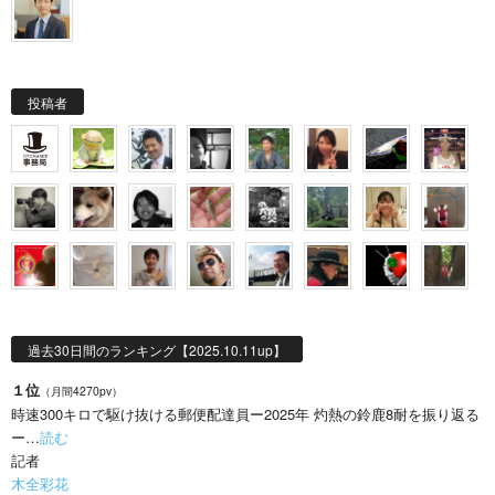
投稿者
過去30日間のランキング【2025.10.11up】
１位
（月間4270pv）
時速300キロで駆け抜ける郵便配達員ー2025年 灼熱の鈴鹿8耐を振り返る
ー…
読む
記者
木全彩花