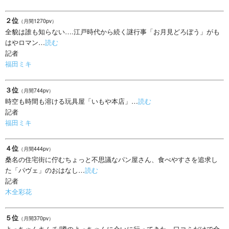
２位
（月間1270pv）
全貌は誰も知らない….江戸時代から続く謎行事「お月見どろぼう」がも
はやロマン…
読む
記者
福田ミキ
３位
（月間744pv）
時空も時間も溶ける玩具屋「いもや本店」…
読む
記者
福田ミキ
４位
（月間444pv）
桑名の住宅街に佇むちょっと不思議なパン屋さん、食べやすさを追求し
た「パヴェ」のおはなし…
読む
記者
木全彩花
５位
（月間370pv）
よっちゃんキムチ/噂のよっちゃんに会いに行ってきた～口コミだけで全