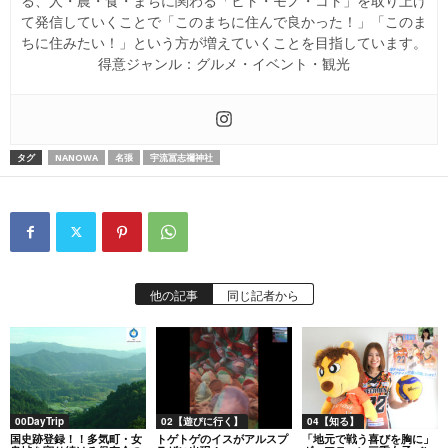
て発信していくことで「このまちに住んで良かった！」「このま
ちに住みたい！」という方が増えていくことを目指しています。
得意ジャンル：グルメ・イベント・観光
タグ
NANOWA
名張
宇流冨志禰神社
他の記事
同じ記者から
00DayTrip
02【遊びに行く】
04【知る】
国史跡登録！！多気町・女
トゲトゲのイスがアルスプ
「地元で戦う喜びを胸に」