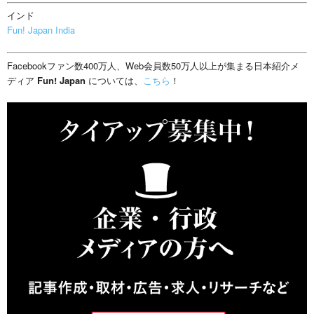
インド
Fun! Japan India
Facebookファン数400万人、Web会員数50万人以上が集まる日本紹介メ
ディア
Fun! Japan
については、
こちら
！