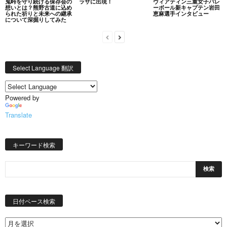
鬼峠を守り続ける保存会の
ラザに出現！
ヴィアティン三重女子バレ
想いとは？熊野古道に込め
ーボール新キャプテン岩田
られた祈りと未来への継承
恵麻選手インタビュー
について深掘りしてみた
Select Language 翻訳
Powered by
Translate
キーワード検索
日
付
日付ベース検索
ベ
ー