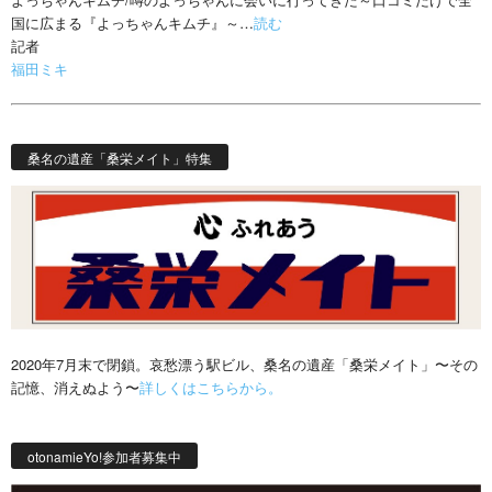
国に広まる『よっちゃんキムチ』～…
読む
記者
福田ミキ
桑名の遺産「桑栄メイト」特集
2020年7月末で閉鎖。哀愁漂う駅ビル、桑名の遺産「桑栄メイト」〜その
記憶、消えぬよう〜
詳しくはこちらから。
otonamieYo!参加者募集中