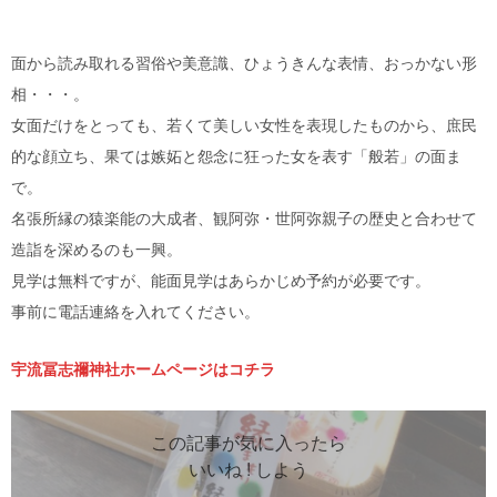
面から読み取れる習俗や美意識、ひょうきんな表情、おっかない形
相・・・。
女面だけをとっても、若くて美しい女性を表現したものから、庶民
的な顔立ち、果ては嫉妬と怨念に狂った女を表す「般若」の面ま
で。
名張所縁の猿楽能の大成者、観阿弥・世阿弥親子の歴史と合わせて
造詣を深めるのも一興。
見学は無料ですが、能面見学はあらかじめ予約が必要です。
事前に電話連絡を入れてください。
宇流冨志禰神社ホームページはコチラ
この記事が気に入ったら
いいね ! しよう