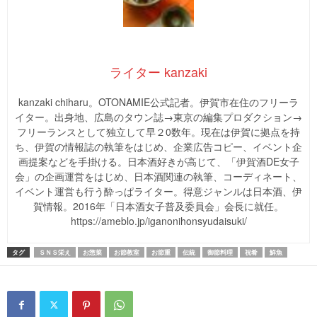
ライター kanzaki
kanzaki chiharu。OTONAMIE公式記者。伊賀市在住のフリーラ
イター。出身地、広島のタウン誌→東京の編集プロダクション→
フリーランスとして独立して早２0数年。現在は伊賀に拠点を持
ち、伊賀の情報誌の執筆をはじめ、企業広告コピー、イベント企
画提案などを手掛ける。日本酒好きが高じて、「伊賀酒DE女子
会」の企画運営をはじめ、日本酒関連の執筆、コーディネート、
イベント運営も行う酔っぱライター。得意ジャンルは日本酒、伊
賀情報。2016年「日本酒女子普及委員会」会長に就任。
https://ameblo.jp/iganonihonsyudaisuki/
タグ
ＳＮＳ栄え
お惣菜
お節教室
お節重
伝統
御節料理
祝肴
鮮魚