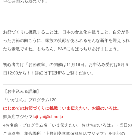
ロな雰囲気も必見です。
お節づくりに挑戦することは、日本の食文化を担うこと。自分が作
ったお節の向こうに、家族の笑顔があふれるそんな新年を迎えられ
たら素敵ですね。もちろん、SNSにもばっちりあげましょう。
初心者向け「お節教室」の開催は11月19日。お申込み受付は9月５
日12:00から！！詳細は下記HPをご覧ください。
【お申込み＆詳細】
「いがぶら」プログラム120
はじめてのお節づくりに挑戦！いま伝えたい、お節のいろは。
鮮魚店フジヤマ
fuji-ya@ict.ne.jp
※お名前・プログラム名「いま伝えたい、おせちのいろは」・当日の
ご連絡先、集合場所（上野割烹学園or鮮魚店フジヤマ）を明記の