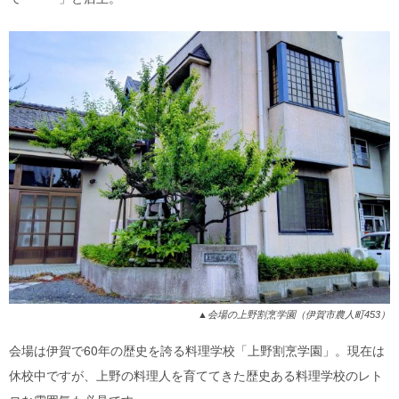
▲会場の上野割烹学園（伊賀市農人町453）
会場は伊賀で
60
年の歴史を誇る料理学校「上野割烹学園」。現在は
休校中ですが、上野の料理人を育ててきた歴史ある料理学校のレト