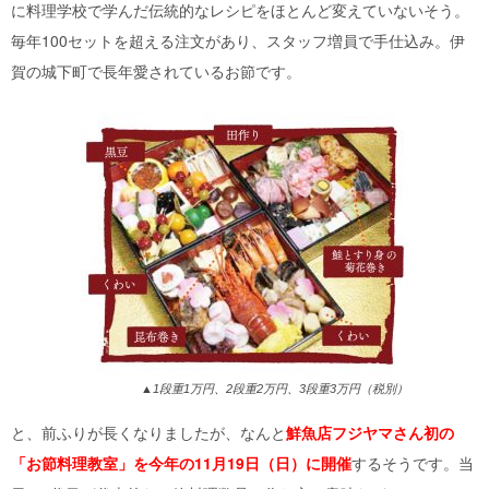
に料理学校で学んだ伝統的なレシピをほとんど変えていないそう。
毎年100セットを超える注文があり、スタッフ増員で手仕込み。伊
賀の城下町で長年愛されているお節です。
▲1段重1万円、2段重2万円、3段重3万円（税別）
と、前ふりが長くなりましたが、なんと
鮮魚店フジヤマさん初の
「お節料理教室」を今年の11月19日（日）に開催
するそうです。当