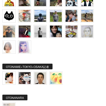
OTONAMIE×TOKYO×OSAKA記者
OTONANARA