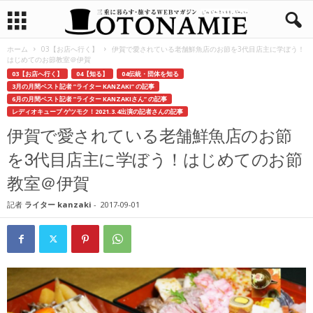
ホーム
03【お店へ行く】
伊賀で愛されている老舗鮮魚店のお節を3代目店主に学ぼう！
はじめてのお節教室＠伊賀
03【お店へ行く】
04【知る】
04伝統・団体を知る
3月の月間ベスト記者 ”ライター KANZAKI” の記事
6月の月間ベスト記者 ”ライター KANZAKIさん” の記事
レディオキューブ ゲツモク！2021.3.4出演の記者さんの記事
伊賀で愛されている老舗鮮魚店のお節
を3代目店主に学ぼう！はじめてのお節
教室＠伊賀
記者
ライター kanzaki
-
2017-09-01