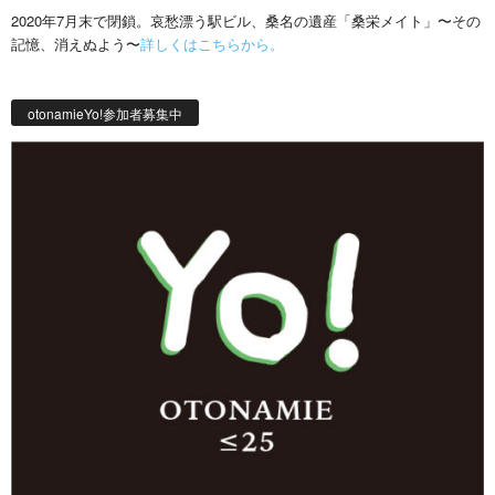
2020年7月末で閉鎖。哀愁漂う駅ビル、桑名の遺産「桑栄メイト」〜その
記憶、消えぬよう〜
詳しくはこちらから。
otonamieYo!参加者募集中