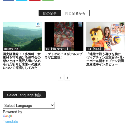
他の記事
同じ記者から
00DayTrip
02【遊びに行く】
04【知る】
国史跡登録！！多気町・女
トゲトゲのイスがアルスプ
「地元で戦う喜びを胸に」
鬼峠を守り続ける保存会の
ラザに出現！
ヴィアティン三重女子バレ
想いとは？熊野古道に込め
ーボール新キャプテン岩田
られた祈りと未来への継承
恵麻選手インタビュー
について深掘りしてみた
Select Language 翻訳
Powered by
Translate