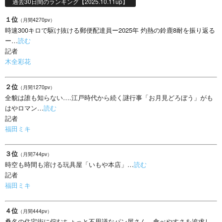
過去30日間のランキング【2025.10.11up】
１位
（月間4270pv）
時速300キロで駆け抜ける郵便配達員ー2025年 灼熱の鈴鹿8耐を振り返る
ー…
読む
記者
木全彩花
２位
（月間1270pv）
全貌は誰も知らない….江戸時代から続く謎行事「お月見どろぼう」がも
はやロマン…
読む
記者
福田ミキ
３位
（月間744pv）
時空も時間も溶ける玩具屋「いもや本店」…
読む
記者
福田ミキ
４位
（月間444pv）
桑名の住宅街に佇むちょっと不思議なパン屋さん、食べやすさを追求し