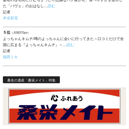
た「パヴェ」のおはなし…
読む
記者
木全彩花
５位
（月間370pv）
よっちゃんキムチ/噂のよっちゃんに会いに行ってきた～口コミだけで全
国に広まる『よっちゃんキムチ』～…
読む
記者
福田ミキ
桑名の遺産「桑栄メイト」特集