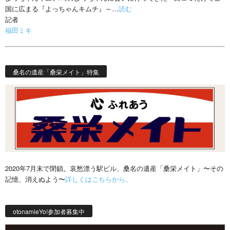
国に広まる『よっちゃんキムチ』～…
読む
記者
福田ミキ
桑名の遺産「桑栄メイト」特集
2020年7月末で閉鎖。哀愁漂う駅ビル、桑名の遺産「桑栄メイト」〜その
記憶、消えぬよう〜
詳しくはこちらから。
otonamieYo!参加者募集中