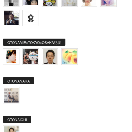
OTONAMIE×TOKYO×OSAKA記者
OTONANARA
OTONAICHI