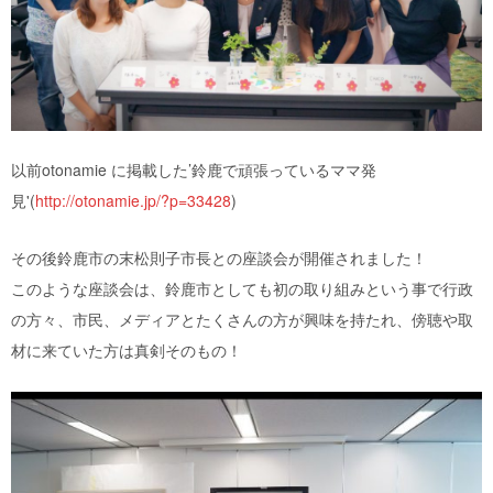
以前otonamie に掲載した’鈴鹿で頑張っているママ発
見'(
http://otonamie.jp/?p=33428
)
その後鈴鹿市の末松則子市長との座談会が開催されました！
このような座談会は、鈴鹿市としても初の取り組みという事で行政
の方々、市民、メディアとたくさんの方が興味を持たれ、傍聴や取
材に来ていた方は真剣そのもの！