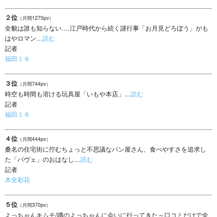
２位
（月間1270pv）
全貌は誰も知らない….江戸時代から続く謎行事「お月見どろぼう」がも
はやロマン…
読む
記者
福田ミキ
３位
（月間744pv）
時空も時間も溶ける玩具屋「いもや本店」…
読む
記者
福田ミキ
４位
（月間444pv）
桑名の住宅街に佇むちょっと不思議なパン屋さん、食べやすさを追求し
た「パヴェ」のおはなし…
読む
記者
木全彩花
５位
（月間370pv）
よっちゃんキムチ/噂のよっちゃんに会いに行ってきた～口コミだけで全