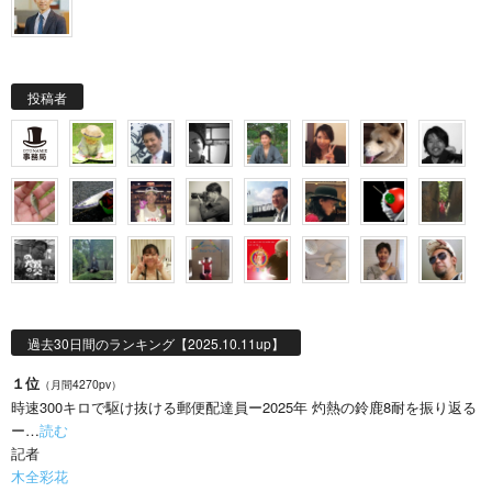
投稿者
過去30日間のランキング【2025.10.11up】
１位
（月間4270pv）
時速300キロで駆け抜ける郵便配達員ー2025年 灼熱の鈴鹿8耐を振り返る
ー…
読む
記者
木全彩花