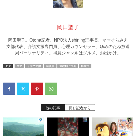
岡田聖子
岡田聖子。Otona記者。NPO法人shining理事長、ママそらみえ
支部代表、介護支援専門員、心理カウンセラー、ゆめのたね放送
局パーソナリティ。得意ジャンルはグルメ、お出かけ。
タグ
ママ
子育て支援
座談会
末松則子市長
鈴鹿市
他の記事
同じ記者から