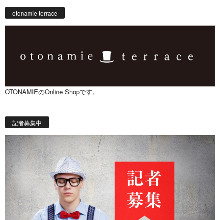
otonamie terrace
OTONAMIEのOnline Shopです。
記者募集中