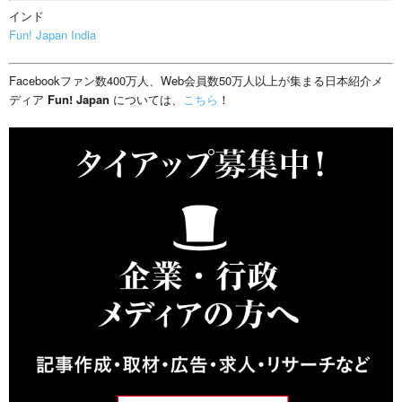
インド
Fun! Japan India
Facebookファン数400万人、Web会員数50万人以上が集まる日本紹介メ
ディア
Fun! Japan
については、
こちら
！