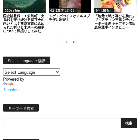
00DayTrip
02【遊びに行く】
04【知る】
国史跡登録！！多気町・女
トゲトゲのイスがアルスプ
「地元で戦う喜びを胸に」
鬼峠を守り続ける保存会の
ラザに出現！
ヴィアティン三重女子バレ
想いとは？熊野古道に込め
ーボール新キャプテン岩田
られた祈りと未来への継承
恵麻選手インタビュー
について深掘りしてみた
Select Language 翻訳
Powered by
Translate
キーワード検索
日