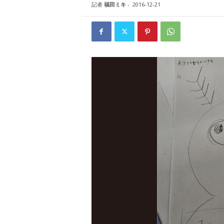
W
記者
福田ミキ
-
2016-12-21
E
B
マ
ガ
ジ
ン
-
O
T
O
N
A
M
I
E
（
オ
ト
ナ
ミ