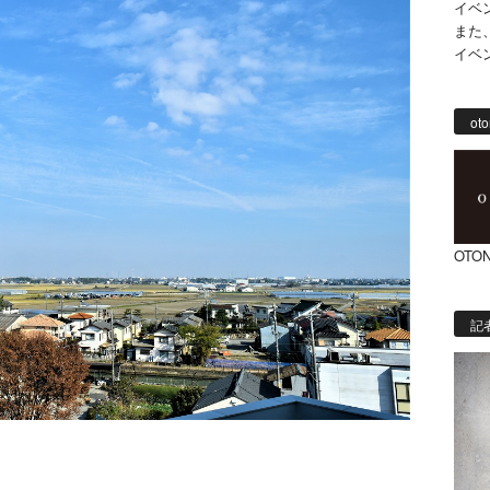
イベ
また
イベ
oto
OTON
記