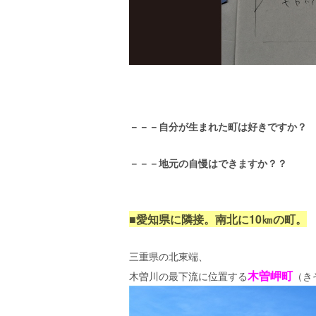
エ
）
－－－自分が生まれた町は好きですか？
－－－地元の自慢はできますか？？
■愛知県に隣接。南北に10㎞の町。
三重県の北東端、
木曽岬町
木曽川の最下流に位置する
（き