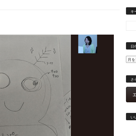
キ
日
さ
い