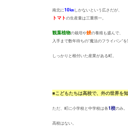
10㎞
南北に
しかないという広さだが、
トマト
の生産量は三重県一。
観葉植物
鰻
の栽培や
の養殖も盛んで、
入手まで数年待ちの”魔法のフライパン”
しっかりと根付いた産業がある町。
■こどもたちは高校で、外の世界を
1校
ただ、町に小学校と中学校は各
のみ。
高校はない。