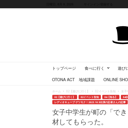
日曜日, 8月 9, 2026
サインイン/登録する
三
トップページ
食べに行く
遊び
重
県
OTONA ACT 地域課題
ONLINE SHO
に
暮
ホーム
02【遊びに行く】
02イベント告知
女子
ら
02【遊びに行く】
02イベント告知
04【知る】
04
す
レディオキューブ ゲツモク！2023.10.5出演の記者さんの記事
・
女子中学生が町の「でき
旅
す
材してもらった。
る