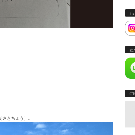
In
友
OT
そさきちょう）。