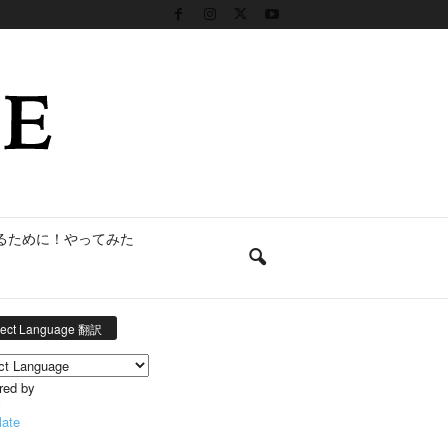
るために！やってみた
lect Language 翻訳
red by
late