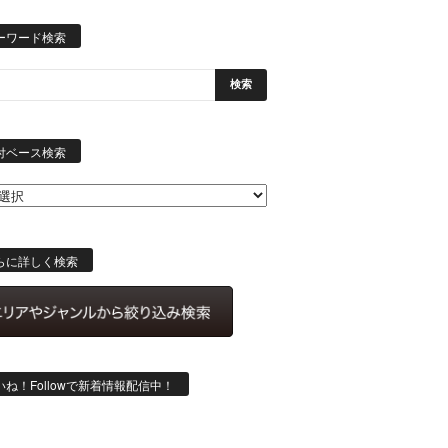
ーワード検索
日
付
付ベース検索
ベ
ー
ス
検
索
らに詳しく検索
いね！Followで新着情報配信中！