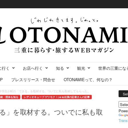
に行く
お店へ行く
知る
観光
世界の三重にな
P
プレスリリース・問合せ
OTONAMIEって、何なの？
中学生が町の「できる」を取材する。ついでに私も取材してもらった。
Se
伝統・団体を知る
レディオキューブ ゲツモク！(4/4)出演の記者さんの記事
る」を取材する。ついでに私も取
Powe
Trans