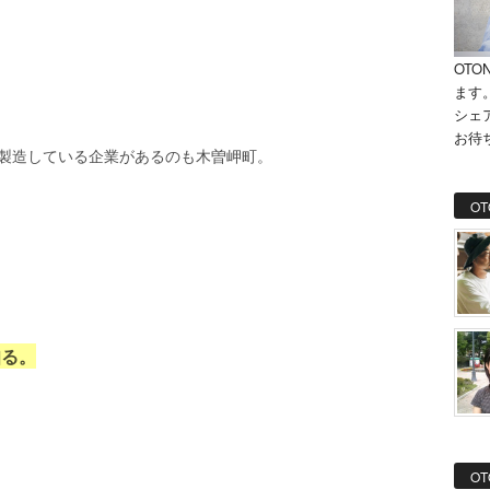
OTO
ます
シェ
お待
を製造している企業があるのも木曽岬町。
OT
知る。
OT