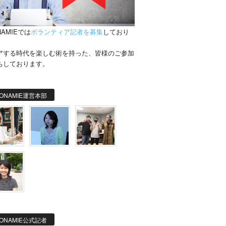
NAMIEでは
ボランティア記者を募集
しており
。
アする時代を楽しむ術を持った、皆様のご参加
ちしております。
ONAMIE運営本部
ONAMIE公式記者