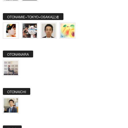
OTONAMIE×TOKYO×OSAKA記者
OTONANARA
OTONAICHI