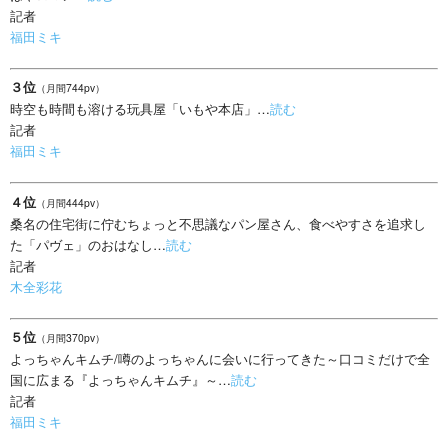
記者
福田ミキ
３位
（月間744pv）
時空も時間も溶ける玩具屋「いもや本店」…
読む
記者
福田ミキ
４位
（月間444pv）
桑名の住宅街に佇むちょっと不思議なパン屋さん、食べやすさを追求し
た「パヴェ」のおはなし…
読む
記者
木全彩花
５位
（月間370pv）
よっちゃんキムチ/噂のよっちゃんに会いに行ってきた～口コミだけで全
国に広まる『よっちゃんキムチ』～…
読む
記者
福田ミキ