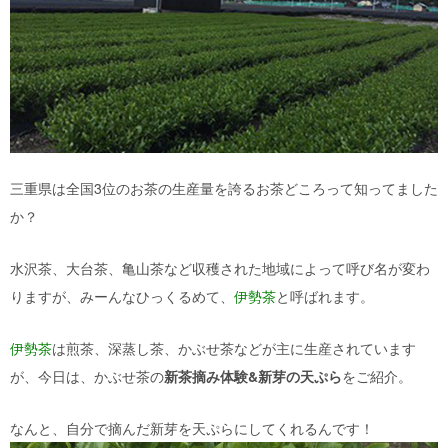
三重県は全国3位のお茶の生産量を誇るお茶どころって知ってました
か？
水沢茶、大台茶、亀山茶など収穫された地域によって呼び名が変わ
りますが、みーんなひっくるめて、
伊勢茶
と呼ばれます。
伊勢茶
は煎茶、深蒸し茶、かぶせ茶などが主に生産されています
が、今日は、かぶせ茶の
新茶摘み体験&新芽の天ぷら
をご紹介。
なんと、自分で摘んだ新芽を天ぷらにしてくれるんです！