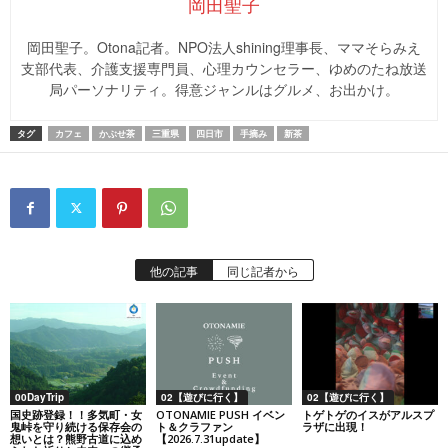
岡田聖子
岡田聖子。Otona記者。NPO法人shining理事長、ママそらみえ
支部代表、介護支援専門員、心理カウンセラー、ゆめのたね放送
局パーソナリティ。得意ジャンルはグルメ、お出かけ。
タグ
カフェ
かぶせ茶
三重県
四日市
手摘み
新茶
他の記事
同じ記者から
00DayTrip
02【遊びに行く】
02【遊びに行く】
国史跡登録！！多気町・女
OTONAMIE PUSH イベン
トゲトゲのイスがアルスプ
鬼峠を守り続ける保存会の
ト＆クラファン
ラザに出現！
想いとは？熊野古道に込め
【2026.7.31update】