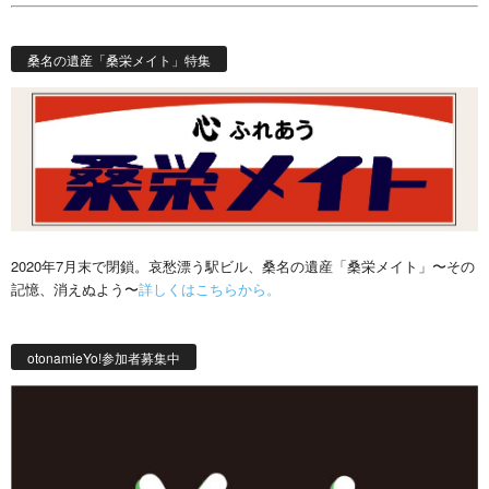
桑名の遺産「桑栄メイト」特集
2020年7月末で閉鎖。哀愁漂う駅ビル、桑名の遺産「桑栄メイト」〜その
記憶、消えぬよう〜
詳しくはこちらから。
otonamieYo!参加者募集中