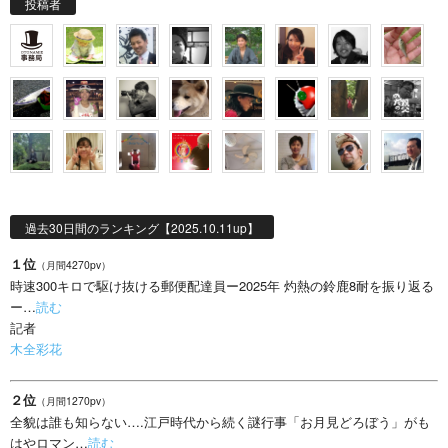
投稿者
過去30日間のランキング【2025.10.11up】
１位
（月間4270pv）
時速300キロで駆け抜ける郵便配達員ー2025年 灼熱の鈴鹿8耐を振り返る
ー…
読む
記者
木全彩花
２位
（月間1270pv）
全貌は誰も知らない….江戸時代から続く謎行事「お月見どろぼう」がも
はやロマン…
読む