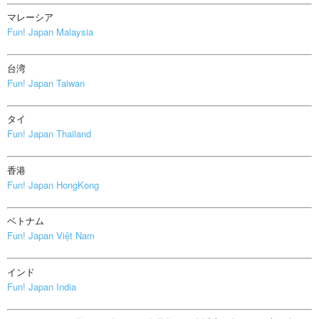
マレーシア
Fun! Japan Malaysia
台湾
Fun! Japan Taiwan
タイ
Fun! Japan Thailand
香港
Fun! Japan HongKong
ベトナム
Fun! Japan Việt Nam
インド
Fun! Japan India