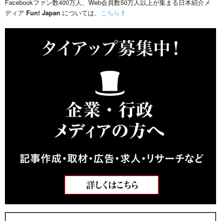
Facebookファン数400万人、Web会員数50万人以上が集まる日本紹介メ
ディア
Fun! Japan
については、
こちら
！