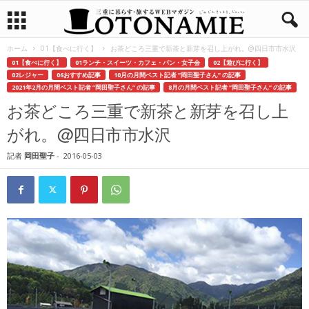
ホーム
01【食べに行く】
お茶どころ三重で新茶と新芽を召し上がれ。@四日市市水沢
01【食べに行く】
01ランチ・スイーツ・カフェ・パン・女子会
02【遊びに行く】
02レジャー
06おすすめ記事
10月の月間ベスト記者 ”岡田聖子さん” の記事
2021年2月の月間ベスト記者 ”岡田聖子さん” の記事
8月の月間ベスト記者 ”岡田聖子さん” の記事
お茶どころ三重で新茶と新芽を召し上
がれ。@四日市市水沢
記者
岡田聖子
-
2016-05-03