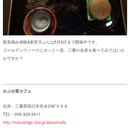
新茶摘み体験&新芽天ぷらは5月8日まで開催中です。
ゴールデンウィークにホッと一息、三重の名産を食べてみてはいか
がですか？
かぶせ茶カフェ
住所：三重県四日市市水沢町９９８
TEL：059-329-2611
http://marushige-cha.jp/about/cafe.