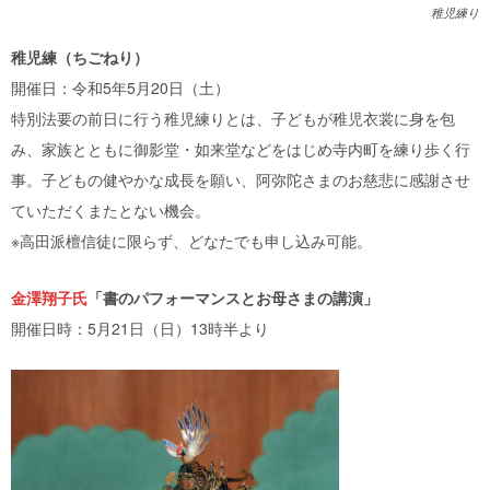
稚児練り
稚児練（ちごねり）
開催日：令和5年5月20日（土）
特別法要の前日に行う稚児練りとは、子どもが稚児衣裳に身を包
み、家族とともに御影堂・如来堂などをはじめ寺内町を練り歩く行
事。子どもの健やかな成長を願い、阿弥陀さまのお慈悲に感謝させ
ていただくまたとない機会。
※高田派檀信徒に限らず、どなたでも申し込み可能。
金澤翔子氏
「書のパフォーマンスとお母さまの講演」
開催日時：5月21日（日）13時半より