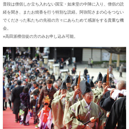
普段は僧侶しか立ち入れない国宝・如来堂の中陣に入り、僧侶の読
経を聞き、またお焼香を行う特別な読経。阿弥陀さまの心をつない
でくださった私たちの先祖の方々にあらためて感謝をする貴重な機
会。
※高田派檀信徒の方のみお申し込み可能。