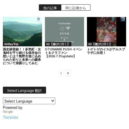
他の記事
同じ記者から
00DayTrip
02【遊びに行く】
02【遊びに行く】
国史跡登録！！多気町・女
OTONAMIE PUSH イベン
トゲトゲのイスがアルスプ
鬼峠を守り続ける保存会の
ト＆クラファン
ラザに出現！
想いとは？熊野古道に込め
【2026.7.31update】
られた祈りと未来への継承
について深掘りしてみた
Select Language 翻訳
Powered by
Translate