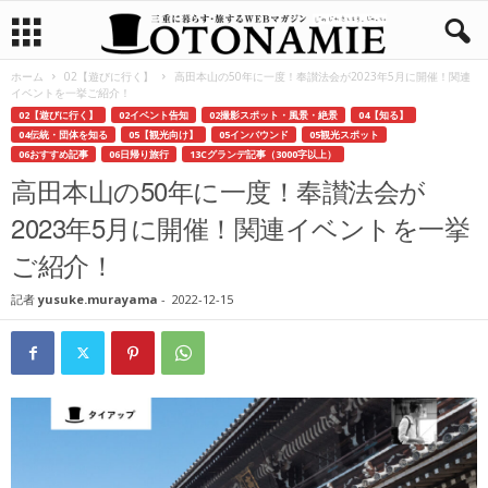
ホーム
02【遊びに行く】
高田本山の50年に一度！奉讃法会が2023年5月に開催！関連
イベントを一挙ご紹介！
02【遊びに行く】
02イベント告知
02撮影スポット・風景・絶景
04【知る】
04伝統・団体を知る
05【観光向け】
05インバウンド
05観光スポット
06おすすめ記事
06日帰り旅行
13Cグランデ記事（3000字以上）
高田本山の50年に一度！奉讃法会が
2023年5月に開催！関連イベントを一挙
ご紹介！
記者
yusuke.murayama
-
2022-12-15