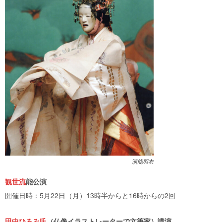
演能羽衣
観世流
能公演
開催日時：5月22日（月）13時半からと16時からの2回
田中ひろみ氏
（仏像イラストレーターで文筆家）講演