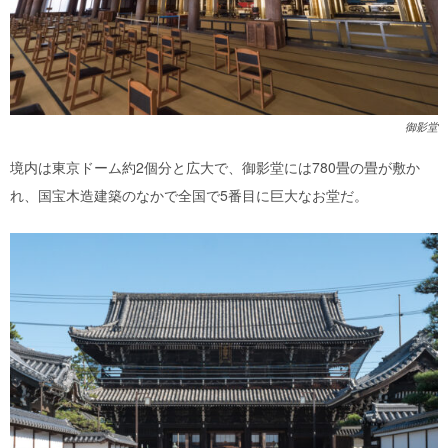
御影堂
境内は東京ドーム約2個分と広大で、御影堂には780畳の畳が敷か
れ、国宝木造建築のなかで全国で5番目に巨大なお堂だ。