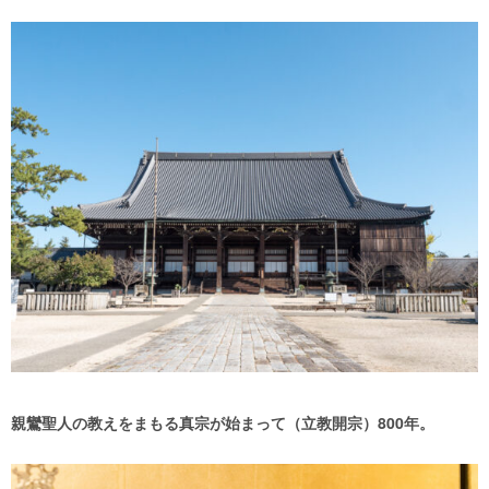
親鸞聖人の教えをまもる真宗が始まって（立教開宗）800年。