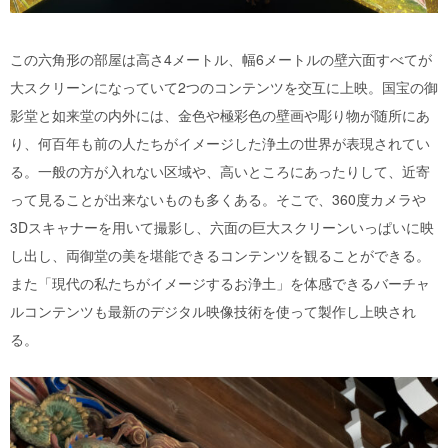
この六角形の部屋は高さ4メートル、幅6メートルの壁六面すべてが
大スクリーンになっていて2つのコンテンツを交互に上映。国宝の御
影堂と如来堂の内外には、金色や極彩色の壁画や彫り物が随所にあ
り、何百年も前の人たちがイメージした浄土の世界が表現されてい
る。一般の方が入れない区域や、高いところにあったりして、近寄
って見ることが出来ないものも多くある。そこで、360度カメラや
3Dスキャナーを用いて撮影し、六面の巨大スクリーンいっぱいに映
し出し、両御堂の美を堪能できるコンテンツを観ることができる。
また「現代の私たちがイメージするお浄土」を体感できるバーチャ
ルコンテンツも最新のデジタル映像技術を使って製作し上映され
る。