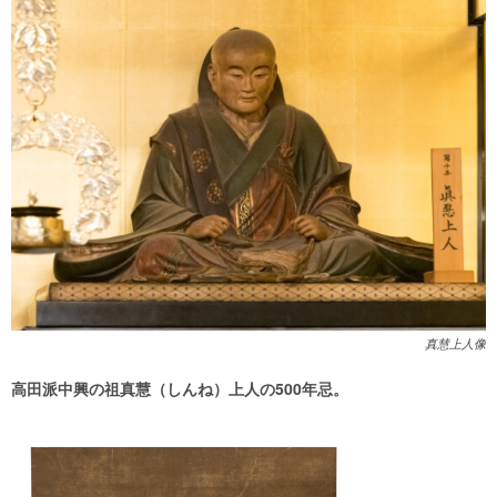
真慧上人像
高田派中興の祖真慧（しんね）上人の500年忌。