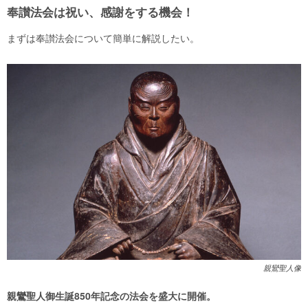
奉讃法会は祝い、感謝をする機会！
まずは奉讃法会について簡単に解説したい。
親鸞聖人像
親鸞聖人御生誕850年記念の法会を盛大に開催。