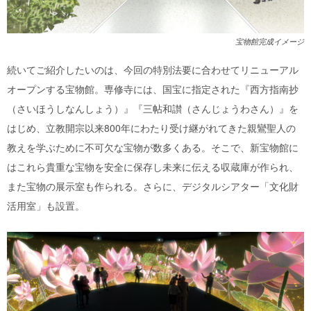
宝物館完成イメージ
続いてご紹介したいのは、今回の特別法要に合わせてリニューアル
オープンする宝物館。専修寺には、国宝に指定された『西方指南抄
（さいほうしなんしょう）』『三帖和讃（さんじょうわさん）』を
はじめ、立教開宗以来800年にわたり受け継がれてきた親鸞聖人の
教えを学ぶために不可欠な宝物が数多くある。そこで、新宝物館に
はこれら貴重な宝物を安全に保存し未来に伝える収蔵庫が作られ、
また宝物の展示室も作られる。さらに、デジタルシアター「文化財
活用室」も設置。