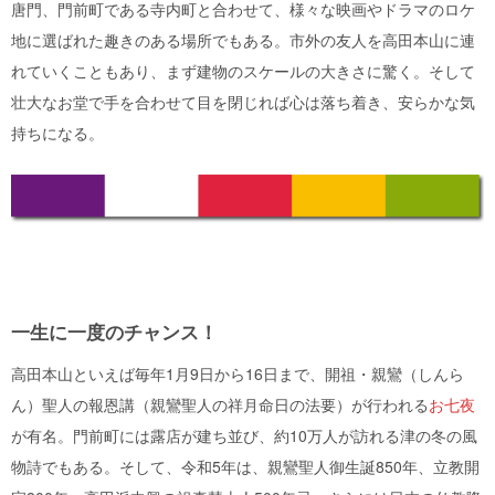
唐門、門前町である寺内町と合わせて、様々な映画やドラマのロケ
地に選ばれた趣きのある場所でもある。市外の友人を高田本山に連
れていくこともあり、まず建物のスケールの大きさに驚く。そして
壮大なお堂で手を合わせて目を閉じれば心は落ち着き、安らかな気
持ちになる。
一生に一度のチャンス！
高田本山といえば毎年1月9日から16日まで、開祖・親鸞（しんら
ん）聖人の報恩講（親鸞聖人の祥月命日の法要）が行われる
お七夜
が有名。門前町には露店が建ち並び、約10万人が訪れる津の冬の風
物詩でもある。そして、令和5年は、親鸞聖人御生誕850年、立教開