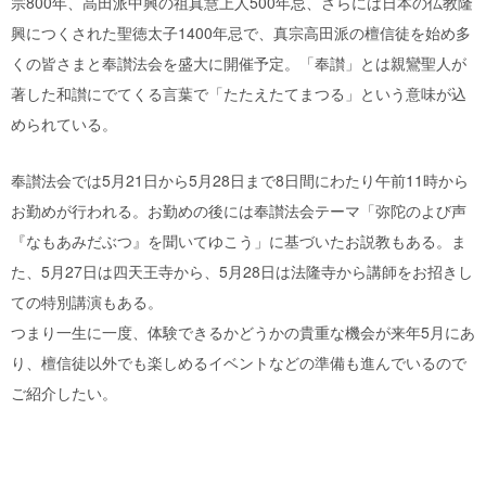
宗800年、高田派中興の祖真慧上人500年忌、さらには日本の仏教隆
興につくされた聖徳太子1400年忌で、真宗高田派の檀信徒を始め多
くの皆さまと奉讃法会を盛大に開催予定。「奉讃」とは親鸞聖人が
著した和讃にでてくる言葉で「たたえたてまつる」という意味が込
められている。
奉讃法会では5月21日から5月28日まで8日間にわたり午前11時から
お勤めが行われる。お勤めの後には奉讃法会テーマ「弥陀のよび声
『なもあみだぶつ』を聞いてゆこう」に基づいたお説教もある。ま
た、5月27日は四天王寺から、5月28日は法隆寺から講師をお招きし
ての特別講演もある。
つまり一生に一度、体験できるかどうかの貴重な機会が来年5月にあ
り、檀信徒以外でも楽しめるイベントなどの準備も進んでいるので
ご紹介したい。