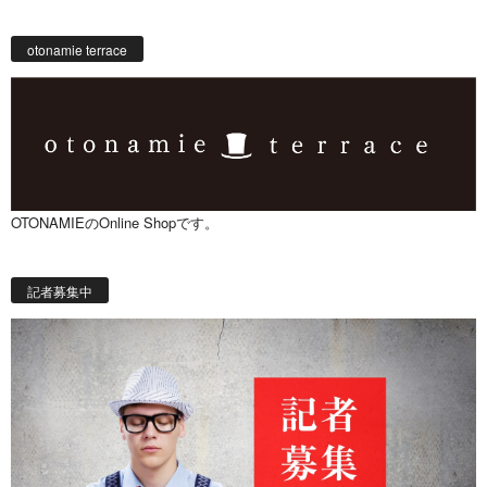
otonamie terrace
OTONAMIEのOnline Shopです。
記者募集中