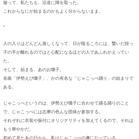
倣って、私たちも、沿道に陣を取った。
これからなにが始まるのかもよく分からないまま。
*
人の入りはどんどん激しくなって、日が陰るころには、繋いだ姪っ
子の手が離れるのではと心配になるほどの人であふれかえってい
た。
そして、始まる、あのお囃子。
名曲「伊勢えび囃子」、かの有名な「じゃこっぺ踊り」の始まりで
ある。
じゃこっぺというのは、伊勢えび囃子に合わせて踊る踊りのこと
で、じゃこっぺには志摩の色んな団体が参加する。
それぞれに衣装や振付にオリジナリティを加えてくるので、それは
もう華やかだ。
初めて見たあの日から、私はじゃこっぺの虜になっている。