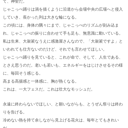
て、神聖だ。
じゃこっぺ踊りは渦を描くように沿道から会場中央の広場へと侵入
していき、長かった列は大きな輪になる。
この頃には、身体の隅々にまで、じゃこっぺのリズムが刻み込ま
れ、じゃこっぺの振りに合わせて手も足も、無意識に動いている。
私は生来、大袈裟なうえに感激屋さんなので、「大袈裟ですよ」と
いわれても仕方ないのだけど、それでも言わせてほしい。
じゃこっぺ踊りを見ていると、これが命で、そして、人生である、
とさえ思うのだ。老いも若いも、エネルギーをはじけさせるその様
に、毎回そう感じる。
高まる高揚感と一体感に、胸が熱くなる。
これは、一大フェスだ。これは壮大なモッシュだ。
永遠に終わらないでほしい、と願いながらも、とうぜん祭りは終わ
りを告げる。
冷めない熱を持て余しながら見上げる花火は、毎年とてもきれい
だ。