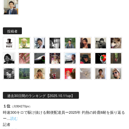
投稿者
過去30日間のランキング【2025.10.11up】
１位
（月間4270pv）
時速300キロで駆け抜ける郵便配達員ー2025年 灼熱の鈴鹿8耐を振り返る
ー…
読む
記者