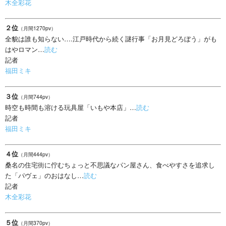
木全彩花
２位
（月間1270pv）
全貌は誰も知らない….江戸時代から続く謎行事「お月見どろぼう」がも
はやロマン…
読む
記者
福田ミキ
３位
（月間744pv）
時空も時間も溶ける玩具屋「いもや本店」…
読む
記者
福田ミキ
４位
（月間444pv）
桑名の住宅街に佇むちょっと不思議なパン屋さん、食べやすさを追求し
た「パヴェ」のおはなし…
読む
記者
木全彩花
５位
（月間370pv）