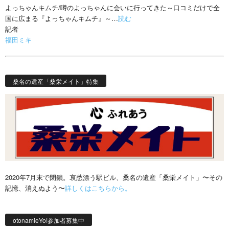
よっちゃんキムチ/噂のよっちゃんに会いに行ってきた～口コミだけで全
国に広まる『よっちゃんキムチ』～…
読む
記者
福田ミキ
桑名の遺産「桑栄メイト」特集
2020年7月末で閉鎖。哀愁漂う駅ビル、桑名の遺産「桑栄メイト」〜その
記憶、消えぬよう〜
詳しくはこちらから。
otonamieYo!参加者募集中