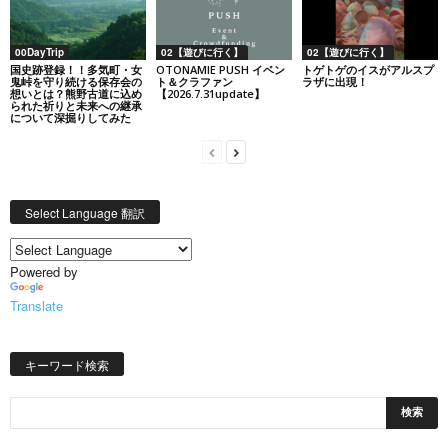
00DayTrip
02【遊びに行く】
02【遊びに行く】
国史跡登録！！多気町・女
OTONAMIE PUSH イベン
トゲトゲのイスがアルスプ
鬼峠を守り続ける保存会の
ト＆クラファン
ラザに出現！
想いとは？熊野古道に込め
【2026.7.31update】
られた祈りと未来への継承
について深掘りしてみた
Select Language 翻訳
Powered by
Translate
キーワード検索