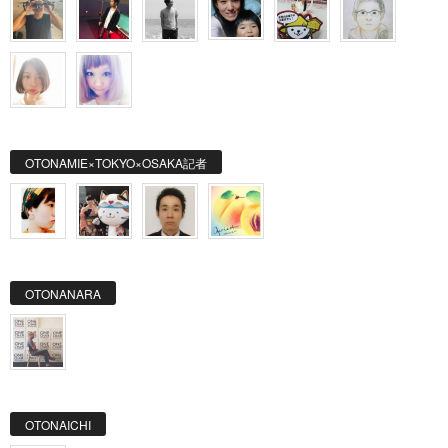
OTONAMIE×TOKYO×OSAKA記者
OTONANARA
OTONAICHI