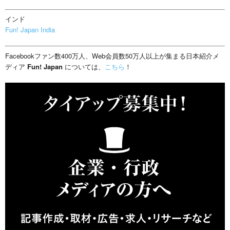
インド
Fun! Japan India
Facebookファン数400万人、Web会員数50万人以上が集まる日本紹介メ
ディア
Fun! Japan
については、
こちら
！