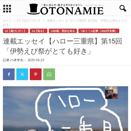
ホーム
02【遊びに行く】
連載エッセイ【ハロー三重県】第15回 「伊勢えび祭がとても
好き」
02【遊びに行く】
04【知る】
04伝統・団体を知る
13Bトール記事（3000字未満）
連載エッセイ【ハロー三重県】第15回
「伊勢えび祭がとても好き」
記者
ハネサエ.
-
2020-06-23