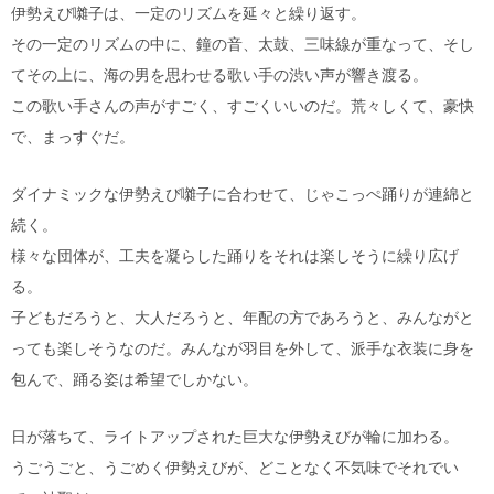
伊勢えび囃子は、一定のリズムを延々と繰り返す。
その一定のリズムの中に、鐘の音、太鼓、三味線が重なって、そし
てその上に、海の男を思わせる歌い手の渋い声が響き渡る。
この歌い手さんの声がすごく、すごくいいのだ。荒々しくて、豪快
で、まっすぐだ。
ダイナミックな伊勢えび囃子に合わせて、じゃこっぺ踊りが連綿と
続く。
様々な団体が、工夫を凝らした踊りをそれは楽しそうに繰り広げ
る。
子どもだろうと、大人だろうと、年配の方であろうと、みんながと
っても楽しそうなのだ。みんなが羽目を外して、派手な衣装に身を
包んで、踊る姿は希望でしかない。
日が落ちて、ライトアップされた巨大な伊勢えびが輪に加わる。
うごうごと、うごめく伊勢えびが、どことなく不気味でそれでい