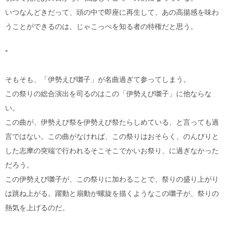
いつなんどきだって、頭の中で即座に再生して、あの高揚感を味わ
うことができるのは、じゃこっぺを知る者の特権だと思う。
*
そもそも、「伊勢えび囃子」が名曲過ぎて参ってしまう。
この祭りの総合演出を司るのはこの「伊勢えび囃子」に他ならな
い。
この曲が、伊勢えび祭を伊勢えび祭たらしめている、と言っても過
言ではない。この曲がなければ、この祭りはおそらく、のんびりと
した志摩の突端で行われるそこそこでかいお祭り、に過ぎなかった
だろう。
この伊勢えび囃子が、この祭りに加わることで、祭りの盛り上がり
は跳ね上がる。躍動と扇動が螺旋を描くようなこの囃子が、祭りの
熱気を上げるのだ。