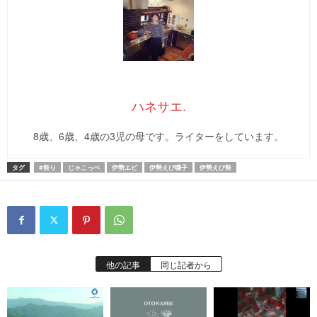
ハネサエ.
8歳、6歳、4歳の3児の母です。ライターをしています。
タグ
#祭り
じゃこっぺ
伊勢エビ
伊勢えび囃子
伊勢えび祭
他の記事
同じ記者から