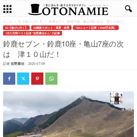
ホーム
02【遊びに行く】
鈴鹿セブン・鈴鹿10座・亀山7座の次は 津１０山だ！
02【遊びに行く】
02撮影スポット・風景・絶景
13Aショート記事（1500字未満）
1月の月間ベスト記者 ”佐野康治さん” の記事
鈴鹿セブン・鈴鹿10座・亀山7座の次
は 津１０山だ！
記者
佐野康治
-
2020-07-09