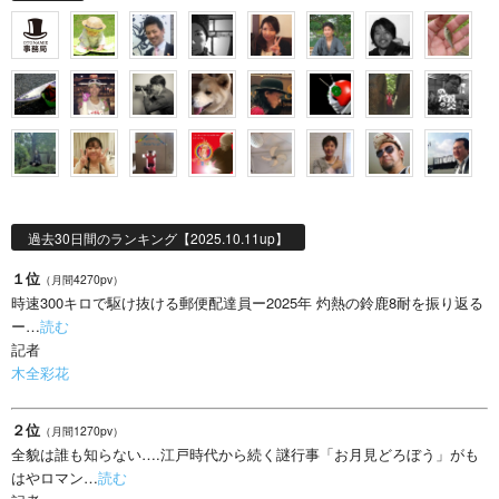
過去30日間のランキング【2025.10.11up】
１位
（月間4270pv）
時速300キロで駆け抜ける郵便配達員ー2025年 灼熱の鈴鹿8耐を振り返る
ー…
読む
記者
木全彩花
２位
（月間1270pv）
全貌は誰も知らない….江戸時代から続く謎行事「お月見どろぼう」がも
はやロマン…
読む