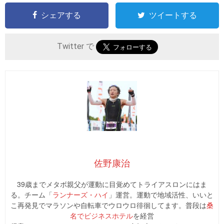
シェアする
ツイートする
Twitter で
佐野康治
39歳までメタボ親父が運動に目覚めてトライアスロンにはま
る。チーム「
ランナーズ・ハイ
」運営。運動で地域活性、いいと
こ再発見でマラソンや自転車でウロウロ徘徊してます。普段は
桑
名でビジネスホテル
を経営