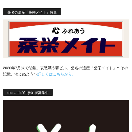
桑名の遺産「桑栄メイト」特集
2020年7月末で閉鎖。哀愁漂う駅ビル、桑名の遺産「桑栄メイト」〜その
記憶、消えぬよう〜
詳しくはこちらから。
otonamieYo!参加者募集中