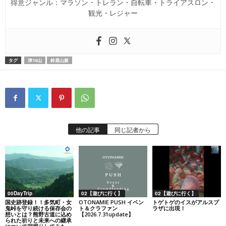
得意ジャンル：マラソン・トレラン・自転車・トライアスロン・
観光・レジャー
タグ
津10山
鈴鹿山脈
他の記事
同じ記者から
00DayTrip
02【遊びに行く】
02【遊びに行く】
国史跡登録！！多気町・女
OTONAMIE PUSH イベン
トゲトゲのイスがアルスプ
鬼峠を守り続ける保存会の
ト＆クラファン
ラザに出現！
想いとは？熊野古道に込め
【2026.7.31update】
られた祈りと未来への継承