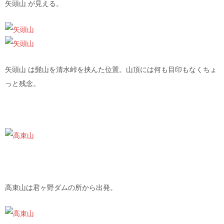
矢頭山 が見える。
矢頭山 は髭山を清水峠を挟んた位置。山頂には何も目印もなくちょ
っと残念。
高束山は君ヶ野ダムの所から出発。