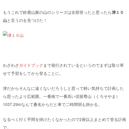
もうこれで鈴鹿山脈の山のシリーズは全部登ったと思ったら
津１０
山
と言うのを見つけた！
わざわざ
ガイドブック
まで発行されているというのでまずは取り寄
せて予習をしてから登ることに。
津だからそんなに遠くないだろうしと思って軽い気持ちで計画した
ら思ったより広範囲。一番南で一番高い倶留尊山
（くろそやま）
1037.29mなんて桑名からだと車で二時間弱も掛かる。
なるべく行く手間を掛けたくなかったので2座以上まとめて登る計画
で。