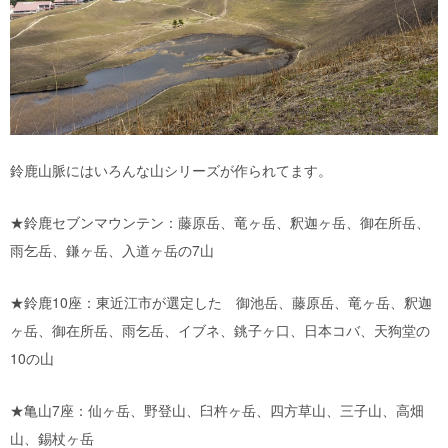
鈴鹿山脈にはいろんな山シリーズが作られてます。
★鈴鹿セブンマウンテン：藤原岳、竜ヶ岳、釈迦ヶ岳、御在所岳、
雨乞岳、鎌ヶ岳、入道ヶ岳の7山
★鈴鹿10座：東近江市が選定した 御池岳、藤原岳、竜ヶ岳、釈迦
ヶ岳、御在所岳、雨乞岳、イブネ、銚子ヶ口、日本コバ、天狗堂の
10の山
★亀山7座：仙ヶ岳、野登山、臼杵ヶ岳、四方草山、三子山、高畑
山、錫杖ヶ岳