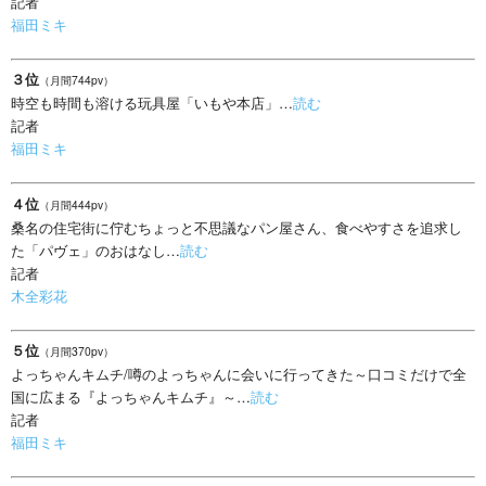
記者
福田ミキ
３位
（月間744pv）
時空も時間も溶ける玩具屋「いもや本店」…
読む
記者
福田ミキ
４位
（月間444pv）
桑名の住宅街に佇むちょっと不思議なパン屋さん、食べやすさを追求し
た「パヴェ」のおはなし…
読む
記者
木全彩花
５位
（月間370pv）
よっちゃんキムチ/噂のよっちゃんに会いに行ってきた～口コミだけで全
国に広まる『よっちゃんキムチ』～…
読む
記者
福田ミキ