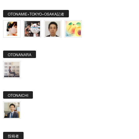
OTONAMIE×TOKYO×OSAKA記者
OTONANARA
OTONAICHI
投稿者