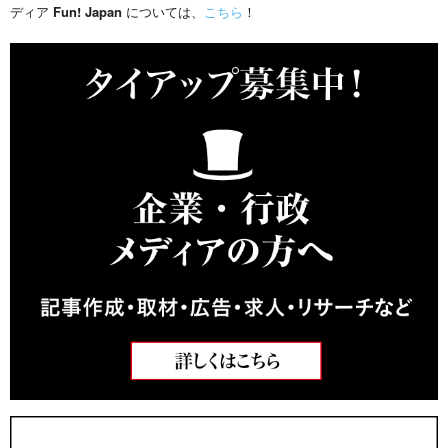
ディア
Fun! Japan
については、
こちら
！