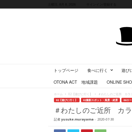
土曜日, 8月 8, 2026
サインイン/登録する
三
トップページ
食べに行く
遊び
重
県
OTONA ACT 地域課題
ONLINE SHO
に
暮
ホーム
02【遊びに行く】
＃わたしのご近所 カラ
ら
02【遊びに行く】
02撮影スポット・風景・絶景
06ロ
す
＃わたしのご近所 カ
・
旅
記者
yusuke.murayama
-
2020-07-30
す
る