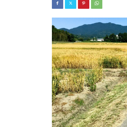
W
E
B
マ
ガ
ジ
ン
-
O
T
O
N
A
M
I
E
（
オ
ト
ナ
ミ