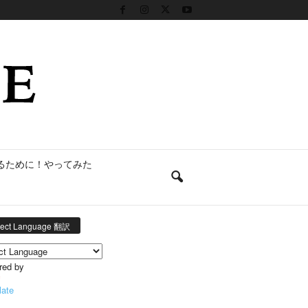
るために！やってみた
lect Language 翻訳
red by
late