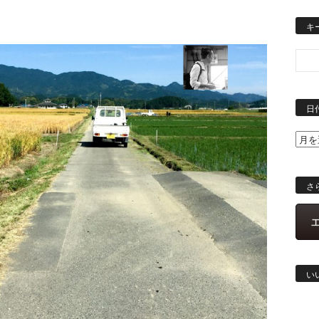
キ
日
さ
い