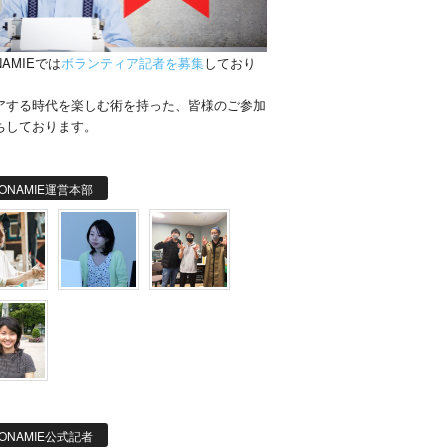
NAMIEでは
ボランティア記者を募集
しており
。
アする時代を楽しむ術を持った、皆様のご参加
ちしております。
ONAMIE運営本部
ONAMIE公式記者