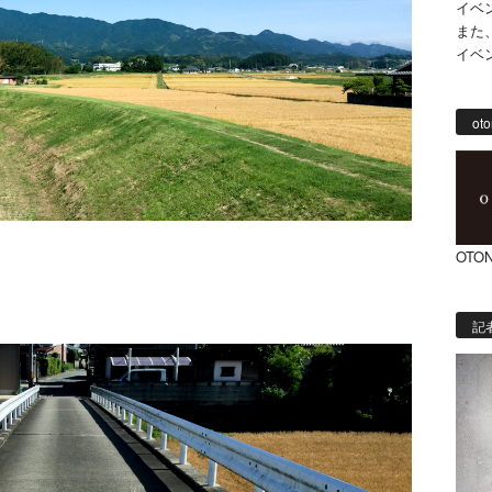
イベ
また
イベ
oto
OTON
記