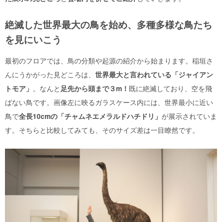
絶滅した世界最大の鳥を始め、多種多様な鳥たち
を見にいこう
最初のフロアでは、鳥の分類や起源の紹介から始まります。稲垣さ
んにうかがった
見どころは、
世界最大と言われている「ジャイアン
トモア」
。なんと
足先から頭まで３m！
既に絶滅しており、空を飛
ばない鳥です。
画像左に映るガラスケース内には、世界最小に近い
鳥で
全長10cmの「チャムネエメラルドハチドリ」
が展示されていま
す。そちらと比較してみても、そのサイズ差は一目瞭然です。