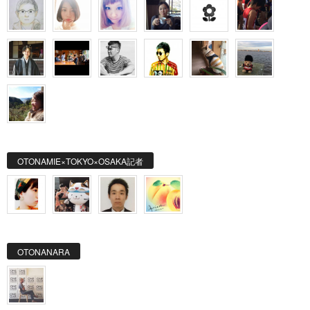
OTONAMIE×TOKYO×OSAKA記者
OTONANARA