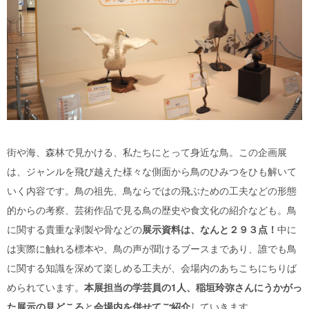
街や海、森林で見かける、私たちにとって身近な鳥。この企画展
は、ジャンルを飛び越えた様々な側面から鳥のひみつをひも解いて
いく内容です。鳥の祖先、鳥ならではの飛ぶための工夫などの形態
的からの考察、芸術作品で見る鳥の歴史や食文化の紹介なども。鳥
に関する貴重な剥製や骨などの
展示資料は、なんと２９３点！
中に
は実際に触れる標本や、鳥の声が聞けるブースまであり、誰でも鳥
に関する知識を深めて楽しめる工夫が、会場内のあちこちにちりば
められています。
本展担当の学芸員の1人、稲垣玲弥さんにうかがっ
た展示の見どころ
と
会場内を併せてご紹介
していきます。