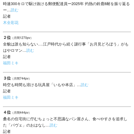
時速300キロで駆け抜ける郵便配達員ー2025年 灼熱の鈴鹿8耐を振り返る
ー…
読む
記者
木全彩花
２位
（月間1270pv）
全貌は誰も知らない….江戸時代から続く謎行事「お月見どろぼう」がも
はやロマン…
読む
記者
福田ミキ
３位
（月間744pv）
時空も時間も溶ける玩具屋「いもや本店」…
読む
記者
福田ミキ
４位
（月間444pv）
桑名の住宅街に佇むちょっと不思議なパン屋さん、食べやすさを追求し
た「パヴェ」のおはなし…
読む
記者