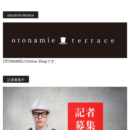
otonamie terrace
OTONAMIEのOnline Shopです。
記者募集中