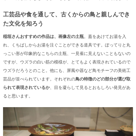
工芸品や食を通して、
古くからの鳥と親しんでき
た文化を知ろう
稲垣さんおすすめの作品は、画像左の土瓶
。蓋をあけてお湯を入
れ、くちばしからお湯を注ぐことができる道具です。ぽってりと丸
っこい形が印象的なこちらの土瓶、一見雀に見えないこともないの
ですが、ウズラの白い筋の模様が、とてもよく表現されているので
ウズラだろうとのこと。
他にも、屏風や器など鳥モチーフの美術工
芸品が並べられています。
それぞれの
鳥の特徴のどの部分が選び取
られて表現されているか
、目を凝らして見るとおもしろい発見があ
ると思います。