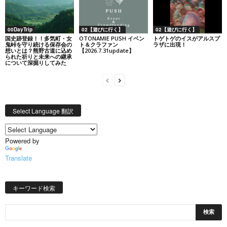
00DayTrip
02【遊びに行く】
02【遊びに行く】
国史跡登録！！多気町・女
OTONAMIE PUSH イベン
トゲトゲのイスがアルスプ
鬼峠を守り続ける保存会の
ト＆クラファン
ラザに出現！
想いとは？熊野古道に込め
【2026.7.31update】
られた祈りと未来への継承
について深掘りしてみた
Select Language 翻訳
Powered by
Translate
キーワード検索