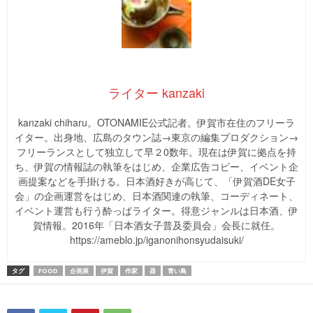
ライター kanzaki
kanzaki chiharu。OTONAMIE公式記者。伊賀市在住のフリーラ
イター。出身地、広島のタウン誌→東京の編集プロダクション→
フリーランスとして独立して早２0数年。現在は伊賀に拠点を持
ち、伊賀の情報誌の執筆をはじめ、企業広告コピー、イベント企
画提案などを手掛ける。日本酒好きが高じて、「伊賀酒DE女子
会」の企画運営をはじめ、日本酒関連の執筆、コーディネート、
イベント運営も行う酔っぱライター。得意ジャンルは日本酒、伊
賀情報。2016年「日本酒女子普及委員会」会長に就任。
https://ameblo.jp/iganonihonsyudaisuki/
タグ
FOOD
企画展
伊賀
作家
器
青い鳥