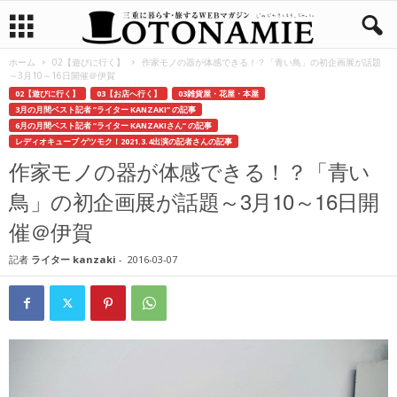
ホーム
02【遊びに行く】
作家モノの器が体感できる！？「青い鳥」の初企画展が話題
～3月10～16日開催＠伊賀
02【遊びに行く】
03【お店へ行く】
03雑貨屋・花屋・本屋
3月の月間ベスト記者 ”ライター KANZAKI” の記事
6月の月間ベスト記者 ”ライター KANZAKIさん” の記事
レディオキューブ ゲツモク！2021.3.4出演の記者さんの記事
作家モノの器が体感できる！？「青い
鳥」の初企画展が話題～3月10～16日開
催＠伊賀
記者
ライター kanzaki
-
2016-03-07