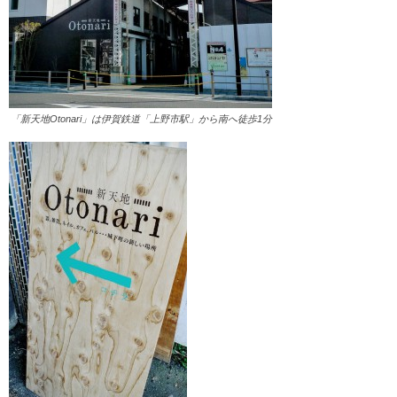
「新天地Otonari」は伊賀鉄道「上野市駅」から南へ徒歩1分