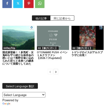
他の記事
同じ記者から
00DayTrip
02【遊びに行く】
02【遊びに行く】
国史跡登録！！多気町・女
OTONAMIE PUSH イベン
トゲトゲのイスがアルスプ
鬼峠を守り続ける保存会の
ト＆クラファン
ラザに出現！
想いとは？熊野古道に込め
【2026.7.31update】
られた祈りと未来への継承
について深掘りしてみた
Select Language 翻訳
Powered by