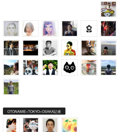
OTONAMIE×TOKYO×OSAKA記者