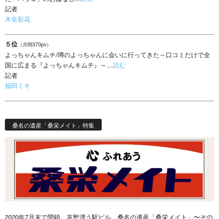
記者
木全彩花
５位
（月間370pv）
よっちゃんキムチ/噂のよっちゃんに会いに行ってきた～口コミだけで全
国に広まる『よっちゃんキムチ』～…
読む
記者
福田ミキ
桑名の遺産「桑栄メイト」特集
2020年7月末で閉鎖。哀愁漂う駅ビル、桑名の遺産「桑栄メイト」〜その