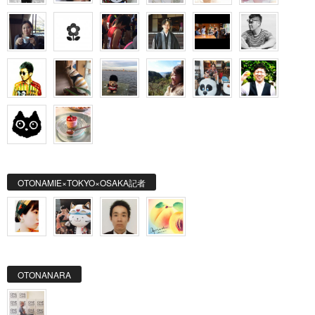
OTONAMIE×TOKYO×OSAKA記者
OTONANARA