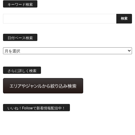
キーワード検索
日
付
日付ベース検索
ベ
ー
ス
検
索
さらに詳しく検索
いいね！Followで新着情報配信中！