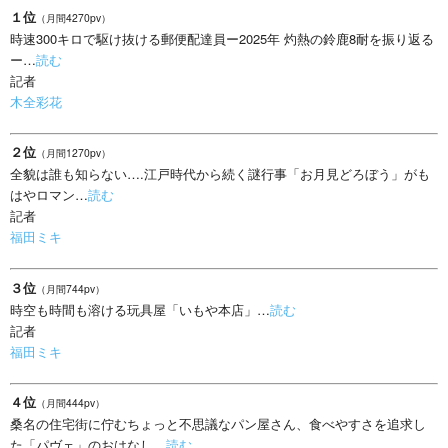
１位
（月間4270pv）
時速300キロで駆け抜ける郵便配達員ー2025年 灼熱の鈴鹿8耐を振り返る
ー…
読む
記者
木全彩花
２位
（月間1270pv）
全貌は誰も知らない….江戸時代から続く謎行事「お月見どろぼう」がも
はやロマン…
読む
記者
福田ミキ
３位
（月間744pv）
時空も時間も溶ける玩具屋「いもや本店」…
読む
記者
福田ミキ
４位
（月間444pv）
桑名の住宅街に佇むちょっと不思議なパン屋さん、食べやすさを追求し
た「パヴェ」のおはなし…
読む