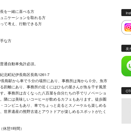
長を一緒に喜べる方
In
ュニケーションを取れる方
って考え、行動できる方
手な方
友
普通自動車免許必須。
北町紀伊長島区長島1261-7
伊長島駅から車で５分の場所にあり、事務所は海から０分。魚市
る距離にあり、事務所の近くにはひもの屋さんが魚を干す風景
OT
す。事務所は古くなった八百屋を自分たちの手でリノベーショ
。隣には美味しいコーヒーが飲めるカフェもあります。徒歩圏
・コンビニもあり、車でちょっと走るとスノーケルも楽しめる
、世界遺産の熊野古道とアウトドアが楽しめるスポットがたく
00（休憩1時間）