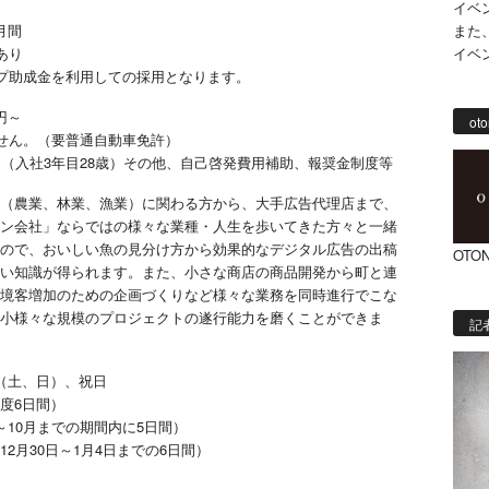
イベ
また
月間
イベ
あり
プ助成金を利用しての採用となります。
0円～
oto
せん。（要普通自動車免許）
円（入社3年目28歳）その他、自己啓発費用補助、報奨金制度等
（農業、林業、漁業）に関わる方から、大手広告代理店まで、
ン会社」ならではの様々な業種・人生を歩いてきた方々と一緒
ので、おいしい魚の見分け方から効果的なデジタル広告の出稿
OTON
い知識が得られます。また、小さな商店の商品開発から町と連
境客増加のための企画づくりなど様々な業務を同時進行でこな
小様々な規模のプロジェクトの遂行能力を磨くことができま
記
（土、日）、祝日
度6日間）
～10月までの期間内に5日間）
2月30日～1月4日までの6日間）