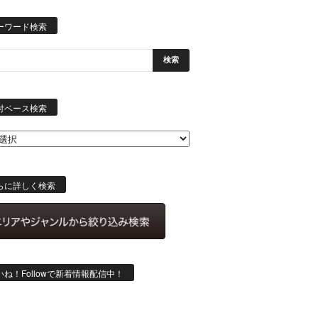
ーワード検索
日
付
付ベース検索
ベ
ー
ス
検
索
らに詳しく検索
いね！Followで新着情報配信中！