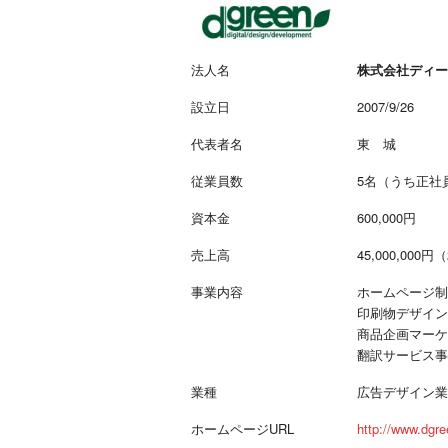
W
E
B
法人名
株式会社ディー
マ
ガ
設立日
2007/9/26
ジ
ン
代表者名
東 城
-
O
従業員数
5名（うち正社
T
資本金
600,000円
O
N
売上高
45,000,000円
A
M
事業内容
ホームページ制
I
印刷物デザイン
E
商品企画マーケ
（
翻訳サービス事
オ
ト
業種
広告デザイン業
ナ
ホームページURL
http://www.dgre
ミ