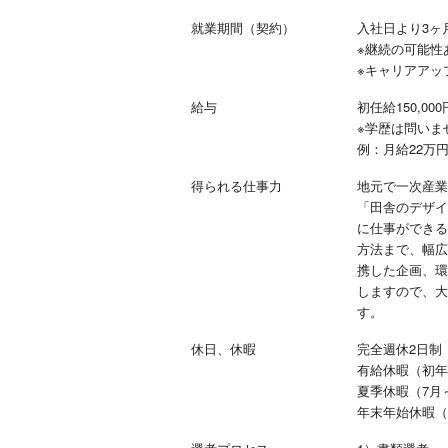
就業期間（契約）
入社日より3ヶ
※継続の可能性
※キャリアアッ
給与
初任給150,00
※学歴は問いま
例：月給22万
得られる仕事力
地元で一次産業
「田舎のデザイ
に仕事ができる
方法まで、幅広
携した企画、環
しますので、大
す。
休日、休暇
完全週休2日制
有給休暇（初年
夏季休暇（7月
年末年始休暇（1