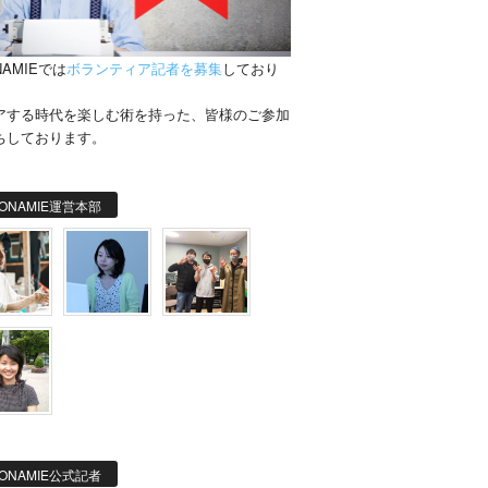
NAMIEでは
ボランティア記者を募集
しており
。
アする時代を楽しむ術を持った、皆様のご参加
ちしております。
ONAMIE運営本部
ONAMIE公式記者