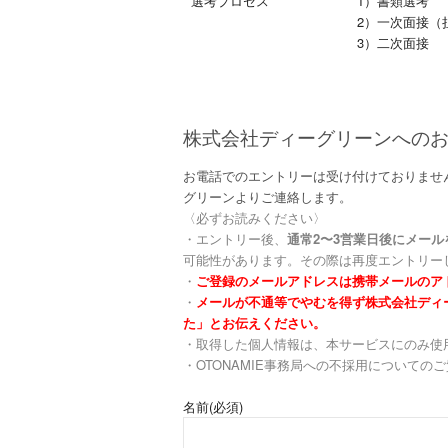
選考プロセス
1）書類選考
2）一次面接（
3）二次面接
株式会社ディーグリーンへの
お電話でのエントリーは受け付けておりませ
グリーンよりご連絡します。
〈必ずお読みください〉
・エントリー後、
通常2〜3営業日後にメー
可能性があります。その際は再度エントリー
・
ご登録のメールアドレスは携帯メールのア
・
メールが不通等でやむを得ず株式会社ディー
た」とお伝えください。
・取得した個人情報は、本サービスにのみ使
・OTONAMIE事務局への不採用についての
名前
(必須)