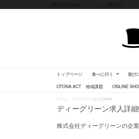
土曜日, 8月 8, 2026
サインイン/登録する
三
トップページ
食べに行く
遊び
重
県
OTONA ACT 地域課題
ONLINE SHO
に
暮
ホーム
ディーグリーン求人詳細情報
ら
ディーグリーン求人詳細
す
・
旅
株式会社ディーグリーンの企
す
る