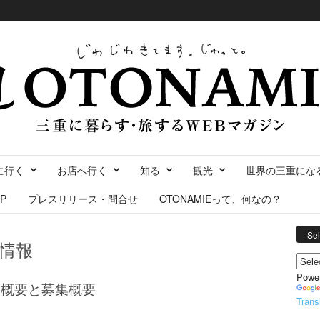
に行く
お店へ行く
知る
観光
世界の三重にな
P
プレスリリース・問合せ
OTONAMIEって、何なの？
Se
情報
Powe
業概要と募集概要
Trans