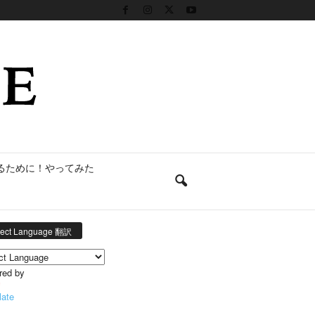
るために！やってみた
lect Language 翻訳
red by
late