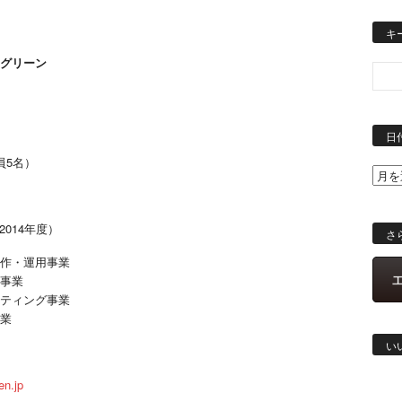
キ
グリーン
日
員5名）
（2014年度）
さ
作・運用事業
事業
ティング事業
業
い
en.jp