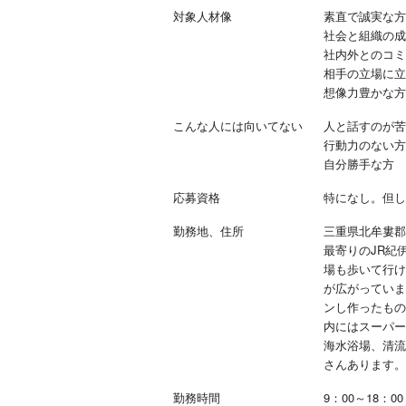
エ
対象人材像
素直で誠実な方
）
社会と組織の成
社内外とのコミ
相手の立場に立
想像力豊かな方
こんな人には向いてない
人と話すのが苦
行動力のない方
自分勝手な方
応募資格
特になし。但し
勤務地、住所
三重県北牟婁郡紀
最寄りのJR紀
場も歩いて行け
が広がっていま
ンし作ったもの
内にはスーパー
海水浴場、清流
さんあります。
勤務時間
9：00～18：